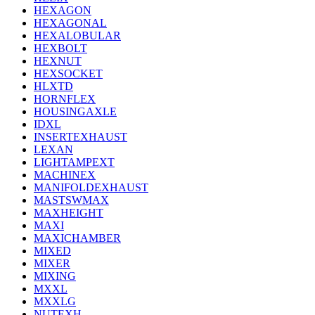
HEXAGON
HEXAGONAL
HEXALOBULAR
HEXBOLT
HEXNUT
HEXSOCKET
HLXTD
HORNFLEX
HOUSINGAXLE
IDXL
INSERTEXHAUST
LEXAN
LIGHTAMPEXT
MACHINEX
MANIFOLDEXHAUST
MASTSWMAX
MAXHEIGHT
MAXI
MAXICHAMBER
MIXED
MIXER
MIXING
MXXL
MXXLG
NUTEXH