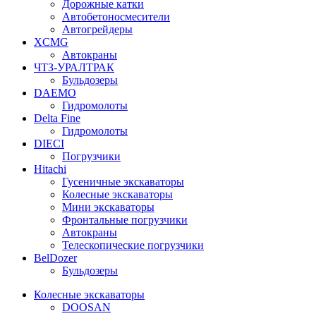
Дорожные катки
Автобетоносмесители
Автогрейдеры
XCMG
Автокраны
ЧТЗ-УРАЛТРАК
Бульдозеры
DAEMO
Гидромолоты
Delta Fine
Гидромолоты
DIECI
Погрузчики
Hitachi
Гусеничные экскаваторы
Колесные экскаваторы
Мини экскаваторы
Фронтальные погрузчики
Автокраны
Телескопические погрузчики
BelDozer
Бульдозеры
Колесные экскаваторы
DOOSAN