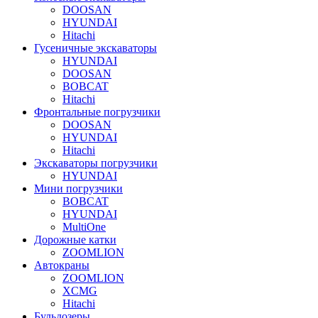
DOOSAN
HYUNDAI
Hitachi
Гусеничные экскаваторы
HYUNDAI
DOOSAN
BOBCAT
Hitachi
Фронтальные погрузчики
DOOSAN
HYUNDAI
Hitachi
Экскаваторы погрузчики
HYUNDAI
Мини погрузчики
BOBCAT
HYUNDAI
MultiOne
Дорожные катки
ZOOMLION
Автокраны
ZOOMLION
XCMG
Hitachi
Бульдозеры