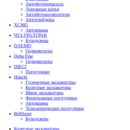
Автобетононасосы
Дорожные катки
Автобетоносмесители
Автогрейдеры
XCMG
Автокраны
ЧТЗ-УРАЛТРАК
Бульдозеры
DAEMO
Гидромолоты
Delta Fine
Гидромолоты
DIECI
Погрузчики
Hitachi
Гусеничные экскаваторы
Колесные экскаваторы
Мини экскаваторы
Фронтальные погрузчики
Автокраны
Телескопические погрузчики
BelDozer
Бульдозеры
Колесные экскаваторы