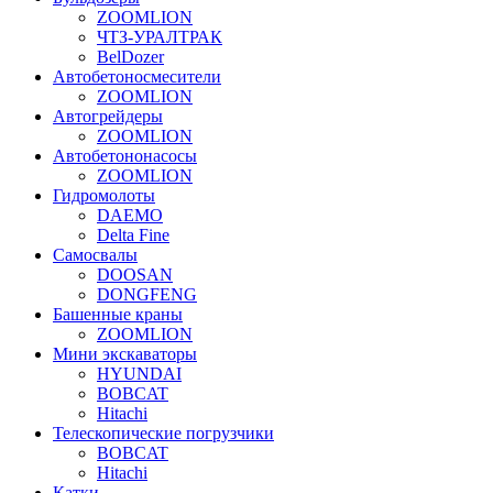
ZOOMLION
ЧТЗ-УРАЛТРАК
BelDozer
Автобетоносмесители
ZOOMLION
Автогрейдеры
ZOOMLION
Автобетононасосы
ZOOMLION
Гидромолоты
DAEMO
Delta Fine
Самосвалы
DOOSAN
DONGFENG
Башенные краны
ZOOMLION
Мини экскаваторы
HYUNDAI
BOBCAT
Hitachi
Телескопические погрузчики
BOBCAT
Hitachi
Катки