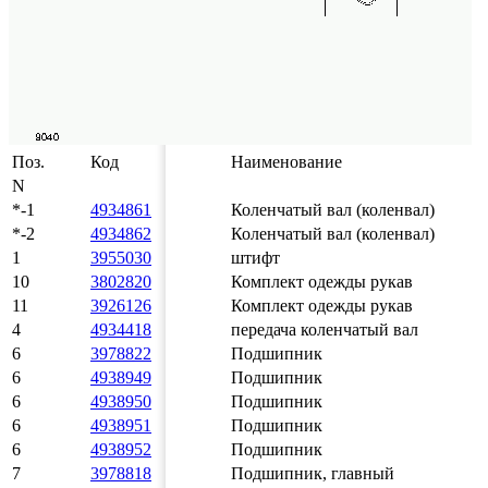
Поз.
Код
Наименование
N
*-1
4934861
Коленчатый вал (коленвал)
*-2
4934862
Коленчатый вал (коленвал)
1
3955030
штифт
10
3802820
Комплект одежды рукав
11
3926126
Комплект одежды рукав
4
4934418
передача коленчатый вал
6
3978822
Подшипник
6
4938949
Подшипник
6
4938950
Подшипник
6
4938951
Подшипник
6
4938952
Подшипник
7
3978818
Подшипник, главный