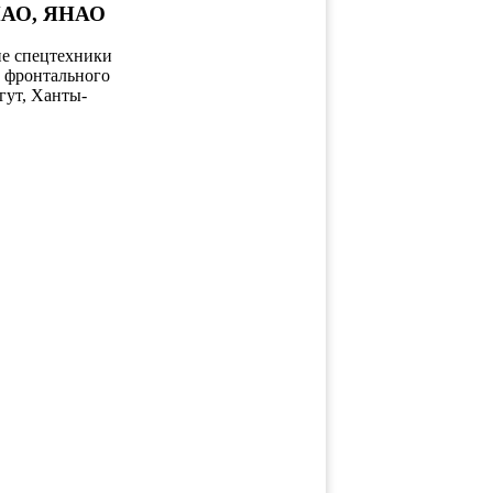
ХМАО, ЯНАО
ие спецтехники
о фронтального
гут, Ханты-