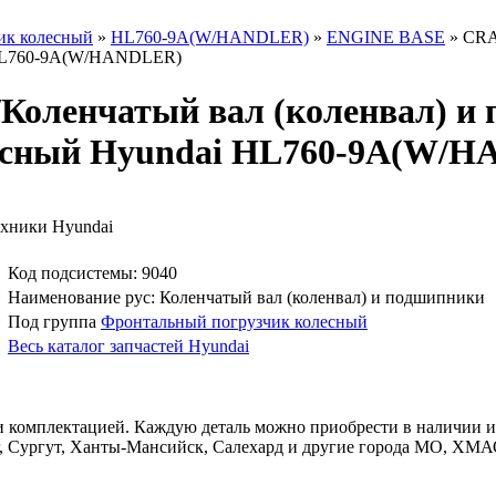
ик колесный
»
HL760-9A(W/HANDLER)
»
ENGINE BASE
»
CRA
 HL760-9A(W/HANDLER)
енчатый вал (коленвал) и 
есный Hyundai HL760-9A(W/
ехники Hyundai
Код подсистемы: 9040
Наименование рус: Коленчатый вал (коленвал) и подшипники
Под группа
Фронтальный погрузчик колесный
Весь каталог запчастей Hyundai
и комплектацией. Каждую деталь можно приобрести в наличии и 
рг, Сургут, Ханты-Мансийск, Салехард и другие города МО, ХМ