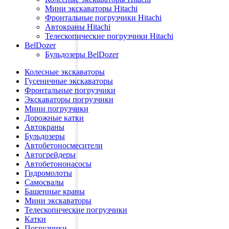
Мини экскаваторы Hitachi
Фронтальные погрузчики Hitachi
Автокраны Hitachi
Телескопические погрузчики Hitachi
BelDozer
Бульдозеры BelDozer
Колесные экскаваторы
Гусеничные экскаваторы
Фронтальные погрузчики
Экскаваторы погрузчики
Мини погрузчики
Дорожные катки
Автокраны
Бульдозеры
Автобетоносмесители
Автогрейдеры
Автобетононасосы
Гидромолоты
Самосвалы
Башенные краны
Мини экскаваторы
Телескопические погрузчики
Катки
Погрузчики