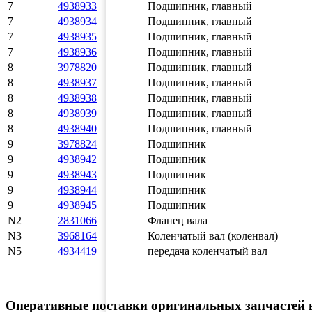
7
4938933
Подшипник, главный
7
4938934
Подшипник, главный
7
4938935
Подшипник, главный
7
4938936
Подшипник, главный
8
3978820
Подшипник, главный
8
4938937
Подшипник, главный
8
4938938
Подшипник, главный
8
4938939
Подшипник, главный
8
4938940
Подшипник, главный
9
3978824
Подшипник
9
4938942
Подшипник
9
4938943
Подшипник
9
4938944
Подшипник
9
4938945
Подшипник
N2
2831066
Фланец вала
N3
3968164
Коленчатый вал (коленвал)
N5
4934419
передача коленчатый вал
Оперативные поставки оригинальных запчастей в