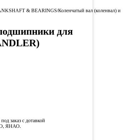
NKSHAFT & BEARINGS/Коленчатый вал (коленвал) и
подшипники для
HANDLER)
под заказ с дотавкой
АО, ЯНАО.