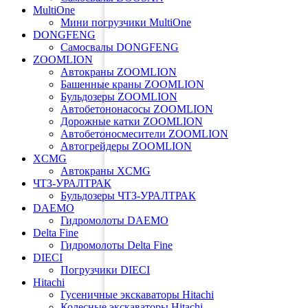
MultiOne
Мини погрузчики MultiOne
DONGFENG
Самосвалы DONGFENG
ZOOMLION
Автокраны ZOOMLION
Башенные краны ZOOMLION
Бульдозеры ZOOMLION
Автобетононасосы ZOOMLION
Дорожные катки ZOOMLION
Автобетоносмесители ZOOMLION
Автогрейдеры ZOOMLION
XCMG
Автокраны XCMG
ЧТЗ-УРАЛТРАК
Бульдозеры ЧТЗ-УРАЛТРАК
DAEMO
Гидромолоты DAEMO
Delta Fine
Гидромолоты Delta Fine
DIECI
Погрузчики DIECI
Hitachi
Гусеничные экскаваторы Hitachi
Колесные экскаваторы Hitachi