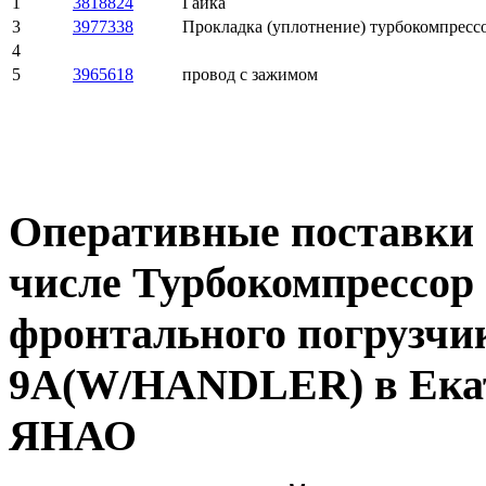
1
3818824
Гайка
3
3977338
Прокладка (уплотнение) турбокомпресс
4
5
3965618
провод с зажимом
Оперативные поставки 
числе Турбокомпрессор 
фронтального погрузчи
9A(W/HANDLER) в Екат
ЯНАО