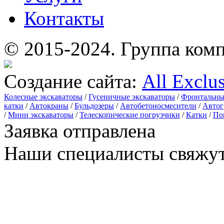
Контакты
© 2015-2024.
Группа комп
Создание сайта:
All Exclu
Колесные экскаваторы
/
Гусеничные экскаваторы
/
Фронтальны
катки
/
Автокраны
/
Бульдозеры
/
Автобетоносмесители
/
Автог
/
Мини экскаваторы
/
Телескопические погрузчики
/
Катки
/
По
Заявка отправлена
Наши специалисты свяжут