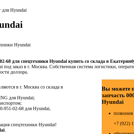
 для Hyundai
undai
ехники Hyundai
02-68
для спецтехники Hyundai купить со склада в Екатеринб
 под заказ в г. Москва. Собственная система логистики, операти
ости доллора.
ляются в г. Москва со склада в
Вы можете 
запчасть 00
ING для Hyundai;
Hyundai
анспортом;
-951-02-68 для Hyundai,
позвонив 
+7 (922) 
ция спецтехники Hyundai!
ai
.
обративши