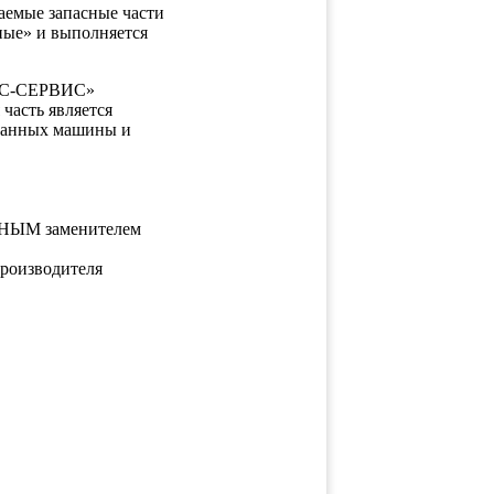
таемые запасные части
ные» и выполняется
ЯНС-СЕРВИС»
часть является
 данных машины и
ОЛНЫМ заменителем
производителя