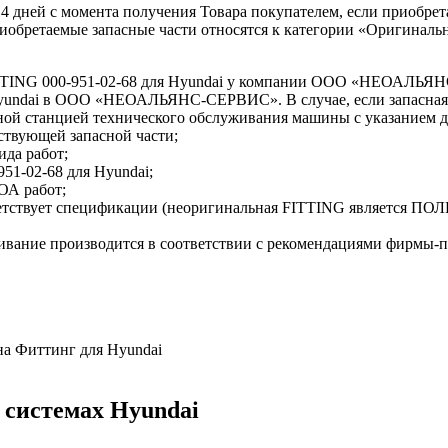
 14 дней с момента получения Товара покупателем, если приобре
приобретаемые запасные части относятся к категории «Оригиналь
ITTING 000-951-02-68 для Hyundai у компании ООО «НЕОАЛЬ
 Hyundai в ООО «НЕОАЛЬЯНС-СЕРВИС». В случае, если запасная 
ной станцией технического обслуживания машины с указанием
ствующей запасной части;
ида работ;
51-02-68 для Hyundai;
ОА работ;
тветствует спецификации (неоригинальная FITTING является П
ивание производится в соответствии с рекомендациями фирмы-
на Фиттинг для Hyundai
и системах Hyundai