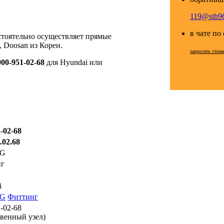
119@sth96
в чате по
стоятельно осуществляет прямые
 Doosan из Кореи.
запросить стоим
000-951-02-68
для Hyundai или
-02-68
.02.68
NG
нг
i
NG
Фиттинг
-02-68
твенный узел)