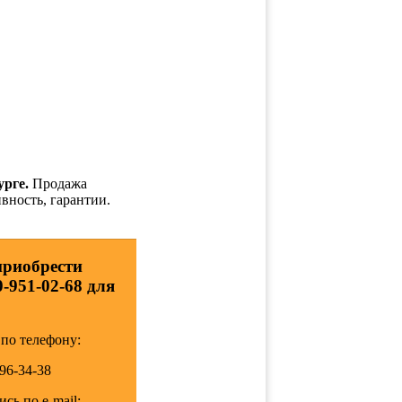
урге.
Продажа
вность, гарантии.
приобрести
0-951-02-68 для
по телефону:
196-34-38
сь по e-mail: