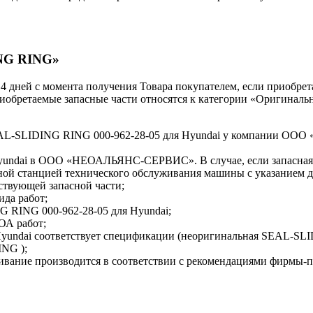
ING RING»
 14 дней с момента получения Товара покупателем, если приобре
приобретаемые запасные части относятся к категории «Оригиналь
EAL-SLIDING RING 000-962-28-05 для Hyundai у компании О
 Hyundai в ООО «НЕОАЛЬЯНС-СЕРВИС». В случае, если запасная 
ной станцией технического обслуживания машины с указанием
ствующей запасной части;
ида работ;
 RING 000-962-28-05 для Hyundai;
ОА работ;
Hyundai соответствует спецификации (неоригинальная SEAL-SL
NG );
ивание производится в соответствии с рекомендациями фирмы-