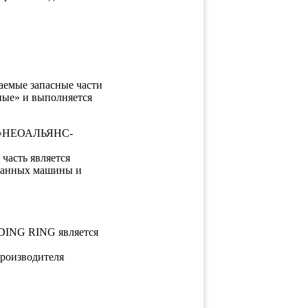
таемые запасные части
ные» и выполняется
ОО «НЕОАЛЬЯНС-
часть является
 данных машины и
IDING RING является
производителя