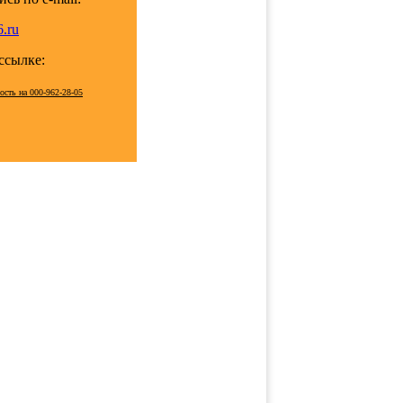
.ru
 ссылке:
ость на 000-962-28-05