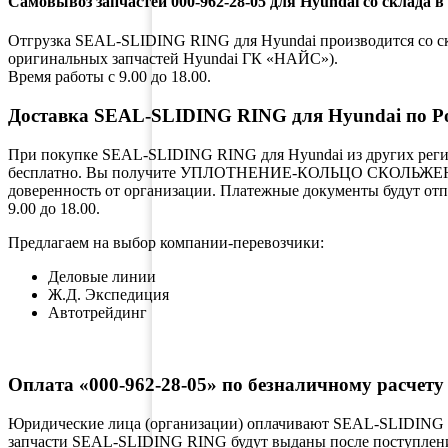
Самовывоз запчастей 000-962-28-05 для Hyundai со склада в
Отгрузка SEAL-SLIDING RING для Hyundai производится со скла
оригинальных запчастей Hyundai ГК «НАЙС»).
Время работы с 9.00 до 18.00.
Доставка SEAL-SLIDING RING для Hyundai по Р
При покупке SEAL-SLIDING RING для Hyundai из других регио
бесплатно. Вы получите УПЛОТНЕНИЕ-КОЛЬЦО СКОЛЬЖЕНИЯ в
доверенность от организации. Платежные документы будут от
9.00 до 18.00.
Предлагаем на выбор компании-перевозчики:
Деловые линии
Ж.Д. Экспедиция
Автотрейдинг
Оплата «000-962-28-05» по безналичному расчету
Юридические лица (организации) оплачивают SEAL-SLIDING R
запчасти SEAL-SLIDING RING будут выданы после поступления