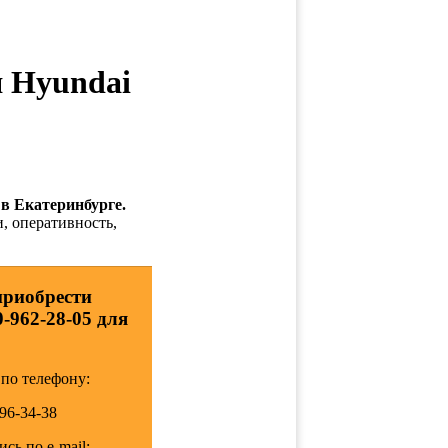
Hyundai
 в Екатеринбурге.
и, оперативность,
приобрести
0-962-28-05 для
по телефону:
196-34-38
сь по e-mail: