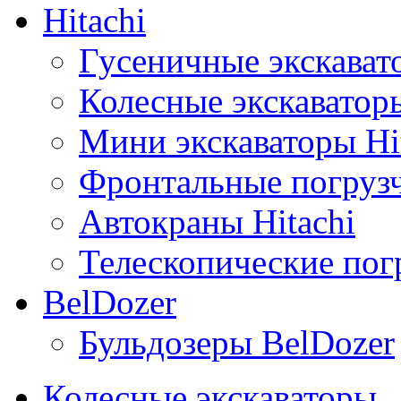
Hitachi
Гусеничные экскавато
Колесные экскаваторы
Мини экскаваторы Hi
Фронтальные погрузч
Автокраны Hitachi
Телескопические погр
BelDozer
Бульдозеры BelDozer
Колесные экскаваторы