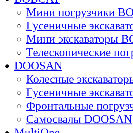
Мини погрузчики B
Гусеничные экскава
Мини экскаваторы 
Телескопические по
DOOSAN
Колесные экскават
Гусеничные экскав
Фронтальные погру
Самосвалы DOOSAN
MultiOne