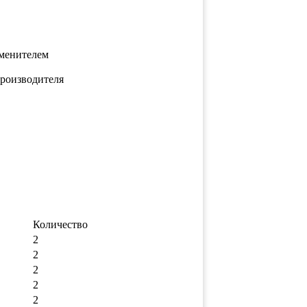
аменителем
производителя
Количество
2
2
2
2
2