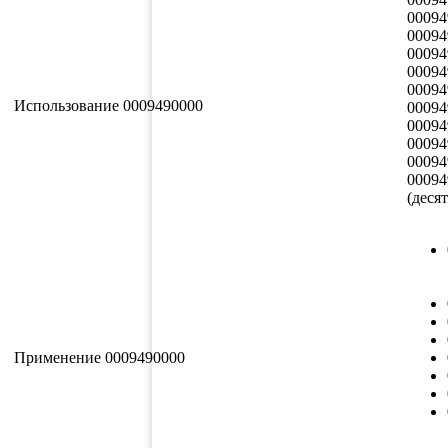
00094
00094
00094
00094
00094
Использование 0009490000
00094
00094
00094
00094
00094
(деся
Применение 0009490000