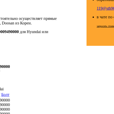
119@sth96
в чате по
стоятельно осуществляет прямые
 Doosan из Кореи.
запросить стои
0009490000
для Hyundai или
90000
T
ai
T
Болт
90000
90000
90000
90000