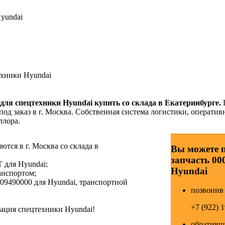
Hyundai
ехники Hyundai
для спецтехники Hyundai купить со склада в Екатеринбурге.
од заказ в г. Москва. Собственная система логистики, оператив
ллора.
тся в г. Москва со склада в
Вы можете 
запчасть 00
 для Hyundai;
Hyundai
анспортом;
09490000 для Hyundai, транспортной
позвонив 
+7 (922) 
ция спецтехники Hyundai!
обративши