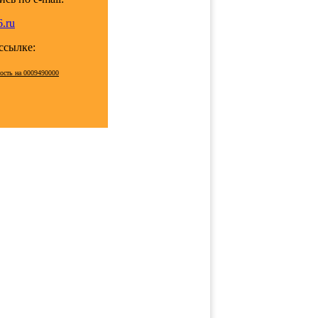
.ru
 ссылке:
мость на 0009490000