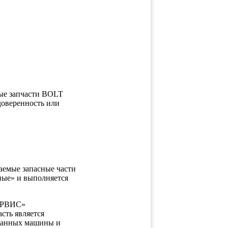
ные запчасти BOLT
доверенность или
таемые запасные части
ные» и выполняется
СЕРВИС»
сть является
 данных машины и