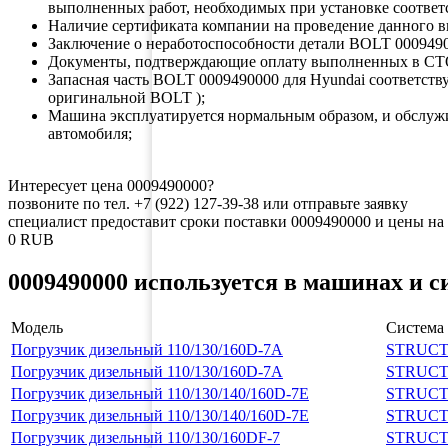
выполненных работ, необходимых при установке соответ
Наличие сертификата компании на проведение данного в
Заключение о неработоспособности детали BOLT 0009490
Документы, подтверждающие оплату выполненных в СТ
Запасная часть BOLT 0009490000 для Hyundai соответс
оригинальной BOLT );
Машина эксплуатируется нормальным образом, и обслуж
автомобиля;
Интересует цена 0009490000?
позвоните по тел. +7 (922) 127-39-38 или отправьте заявку
специалист предоставит сроки поставки 0009490000 и цены на 
0
RUB
0009490000 используется в машинах и с
Модель
Система
Погрузчик дизельный 110/130/160D-7A
STRUC
Погрузчик дизельный 110/130/160D-7A
STRUC
Погрузчик дизельный 110/130/140/160D-7E
STRUC
Погрузчик дизельный 110/130/140/160D-7E
STRUC
Погрузчик дизельный 110/130/160DF-7
STRUC