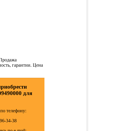
Продажа
ность, гарантии. Цена
приобрести
09490000 для
по телефону:
196-34-38
сь по e-mail: