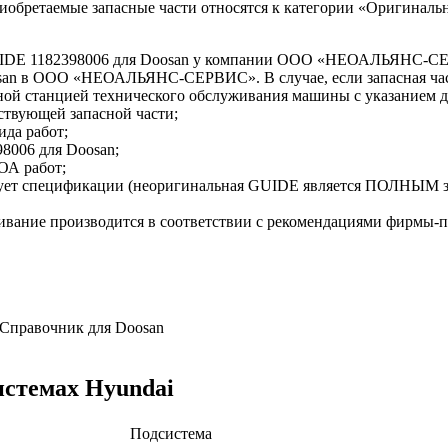
приобретаемые запасные части относятся к категории «Оригиналь
GUIDE 1182398006 для Doosan у компании ООО «НЕОАЛЬЯНС-
oosan в ООО «НЕОАЛЬЯНС-СЕРВИС». В случае, если запасная час
ной станцией технического обслуживания машины с указанием
ствующей запасной части;
ида работ;
8006 для Doosan;
ОА работ;
твует спецификации (неоригинальная GUIDE является ПОЛНЫМ 
ивание производится в соответствии с рекомендациями фирмы-
 Справочник для Doosan
истемах Hyundai
Подсистема