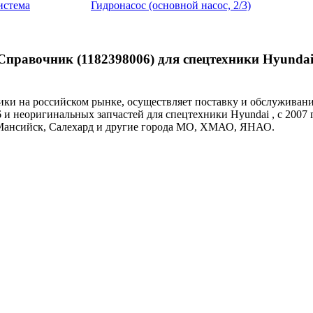
истема
Гидронасос (основной насос, 2/3)
правочник (1182398006) для спецтехники Hyundai
и на российском рынке, осуществляет поставку и обслуживан
 и неоригинальных запчастей для спецтехники Hyundai , с 2007 г
-Мансийск, Салехард и другие города МО, ХМАО, ЯНАО.