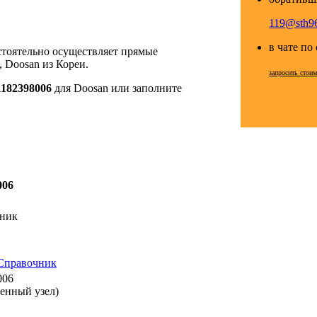
119@sth96
в чате по
стоятельно осуществляет прямые
 Doosan из Кореи.
запросить стои
1182398006
для Doosan или заполните
006
ник
Справочник
006
венный узел)