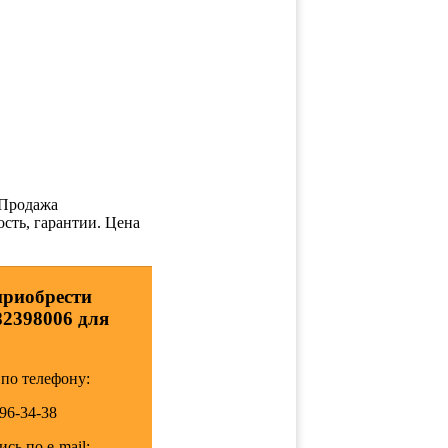
Продажа
ость, гарантии. Цена
приобрести
82398006 для
по телефону:
196-34-38
сь по e-mail: