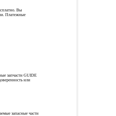
есплатно. Вы
ции. Платежные
ьные запчасти GUIDE
доверенность или
таемые запасные части