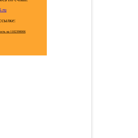
.ru
 ссылке:
мость на 1182398006