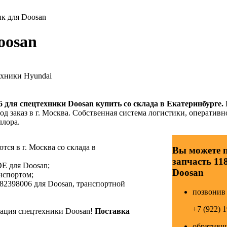
к для Doosan
oosan
ехники Hyundai
6
для спецтехники Doosan купить со склада в Екатеринбурге.
д заказ в г. Москва. Собственная система логистики, оперативн
ллора.
ся в г. Москва со склада в
Вы можете 
запчасть 11
E для Doosan;
Doosan
нспортом;
82398006 для Doosan, транспортной
позвонив 
+7 (922) 
ция спецтехники Doosan!
Поставка
обративши