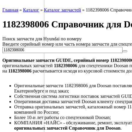
Главная
»
Каталог
»
Каталог запчастей
»
1182398006 Справочни
1182398006 Справочник для D
Поиск запчасти для Hyundai по номеру
Введите серийный номер или часть номера запчасти для спецт
Оригинальные запчасти
GUIDE
, серийный номер
118239800
оригинальных запчастей
1182398006
для спецтехники Doosan по
на
1182398006
расчитывается исходя из курсовой стоимости до
Оригинальные запчасти 1182398006 для Doosan поставляют
Екатеринбурге и под заказ;
Собственная система логистики поставок запчастей GUID
Оперативная доставка запчастей Doosan клиенту спецтра
Отправка оригинальных запчастей, каталожный номер 11
компанией по России;
Более 10-и лет работы со спецтехникой Doosan;
КОМПАНИЯ «НАЙС» - обслуживание, ремонт, эксплуата
оригинальных запчастей Справочник для Doosan
.