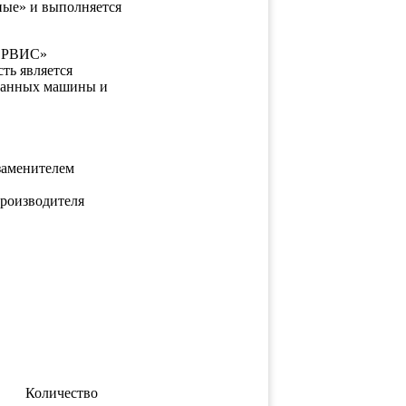
ные» и выполняется
СЕРВИС»
ть является
 данных машины и
заменителем
производителя
Количество