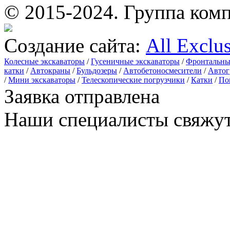
© 2015-2024.
Группа комп
Создание сайта:
All Exclu
Колесные экскаваторы
/
Гусеничные экскаваторы
/
Фронтальны
катки
/
Автокраны
/
Бульдозеры
/
Автобетоносмесители
/
Автог
/
Мини экскаваторы
/
Телескопические погрузчики
/
Катки
/
По
Заявка отправлена
Наши специалисты свяжут