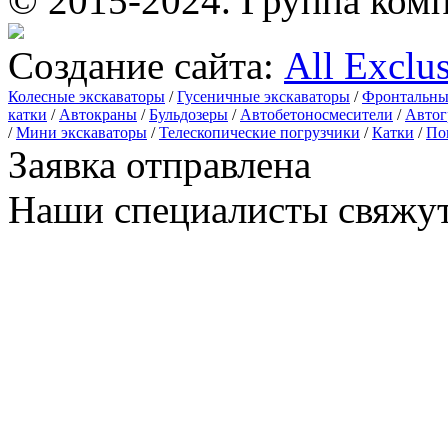
© 2015-2024.
Группа комп
Создание сайта:
All Exclu
Колесные экскаваторы
/
Гусеничные экскаваторы
/
Фронтальны
катки
/
Автокраны
/
Бульдозеры
/
Автобетоносмесители
/
Автог
/
Мини экскаваторы
/
Телескопические погрузчики
/
Катки
/
По
Заявка отправлена
Наши специалисты свяжут