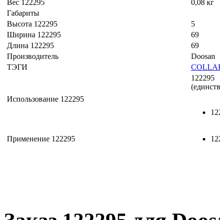
Вес 122295
0,08 кг
Габариты
Высота 122295
5
Ширина 122295
69
Длина 122295
69
Производитель
Doosan
ТЭГИ
COLLA
122295
(единст
Использование 122295
12
Применение 122295
12