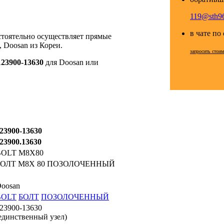
119@sth96
в чате по
стоятельно осуществляет прямые
 Doosan из Кореи.
запросить стои
123900-13630
для Doosan или
23900-13630
23900.13630
BOLT M8X80
БОЛТ M8X 80 ПОЗОЛОЧЕННЫЙ
oosan
BOLT
БОЛТ
ПОЗОЛОЧЕННЫЙ
23900-13630
единственный узел)