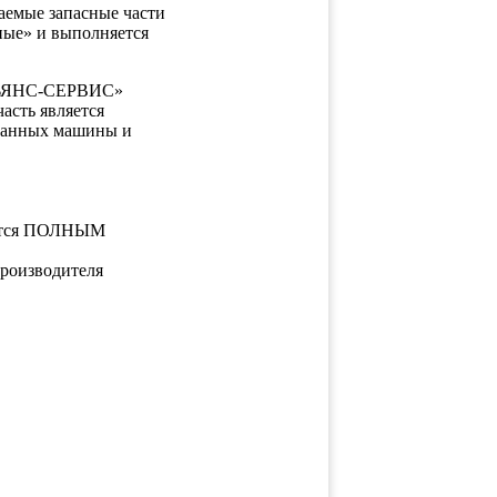
таемые запасные части
ные» и выполняется
АЛЬЯНС-СЕРВИС»
асть является
 данных машины и
яется ПОЛНЫМ
производителя