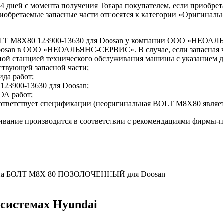
 14 дней с момента получения Товара покупателем, если приобре
приобретаемые запасные части относятся к категории «Оригиналь
BOLT M8X80 123900-13630 для Doosan у компании ООО «НЕО
 Doosan в ООО «НЕОАЛЬЯНС-СЕРВИС». В случае, если запасная ч
ной станцией технического обслуживания машины с указанием
ствующей запасной части;
ида работ;
123900-13630 для Doosan;
ОА работ;
соответствует спецификации (неоригинальная BOLT M8X80 явл
ивание производится в соответствии с рекомендациями фирмы-
ены на БОЛТ M8X 80 ПОЗОЛОЧЕННЫЙ для Doosan
 системах Hyundai