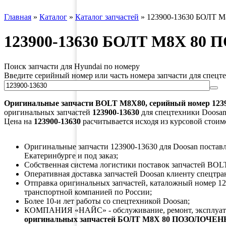
Главная
»
Каталог
»
Каталог запчастей
»
123900-13630 БОЛТ 
123900-13630 БОЛТ M8X 80
Поиск запчасти для Hyundai по номеру
Введите серийный номер или часть номера запчасти для спецт
Оригинальные запчасти
BOLT M8X80
, серийный номер
123
оригинальных запчастей
123900-13630
для спецтехники Doosan 
Цена на
123900-13630
расчитывается исходя из курсовой стоим
Оригинальные запчасти 123900-13630 для Doosan поставля
Екатеринбурге и под заказ;
Собственная система логистики поставок запчастей BOL
Оперативная доставка запчастей Doosan клиенту спецтра
Отправка оригинальных запчастей, каталожный номер 12
транспортной компанией по России;
Более 10-и лет работы со спецтехникой Doosan;
КОМПАНИЯ «НАЙС» - обслуживание, ремонт, эксплуата
оригинальных запчастей БОЛТ M8X 80 ПОЗОЛОЧЕН