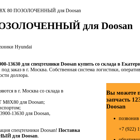
M8X 80 ПОЗОЛОЧЕННЫЙ для Doosan
 ПОЗОЛОЧЕННЫЙ для Doosan
ехники Hyundai
900-13630
для спецтехники Doosan купить со склада в Екатери
под заказ в г. Москва. Собственная система логистики, оператив
ости доллора.
ются в г. Москва со склада в
Вы можете 
запчасть 12
T M8X80 для Doosan;
Doosan
нспортом;
3900-13630 для Doosan,
позвонив 
+7 (922) 
ция спецтехники Doosan!
Поставка
НЫЙ для Doosan
.
обративши