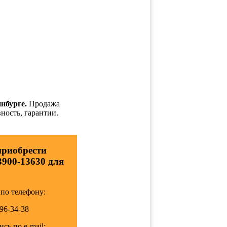
нбурге.
Продажа
ность, гарантии.
приобрести
3900-13630 для
по телефону:
196-34-38
сь по e-mail: