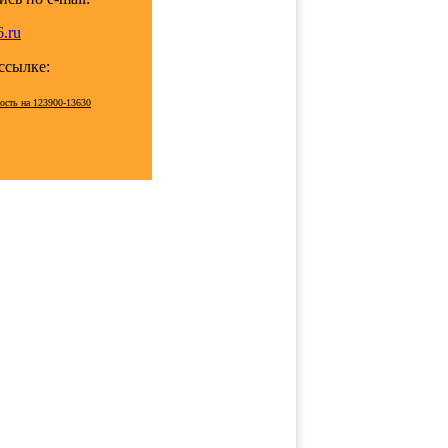
.ru
 ссылке:
мость на 123900-13630