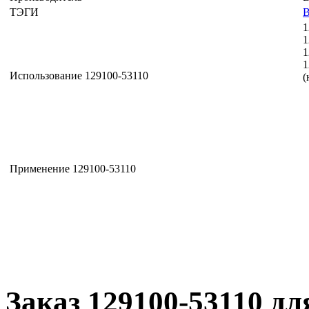
ТЭГИ
1
1
1
1
Использование 129100-53110
(
Применение 129100-53110
Заказ 129100-53110 дл