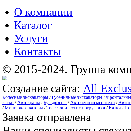
О компании
Каталог
Услуги
Контакты
© 2015-2024.
Группа комп
Создание сайта:
All Exclu
Колесные экскаваторы
/
Гусеничные экскаваторы
/
Фронтальны
катки
/
Автокраны
/
Бульдозеры
/
Автобетоносмесители
/
Автог
/
Мини экскаваторы
/
Телескопические погрузчики
/
Катки
/
По
Заявка отправлена
Наши специалисты свяжут