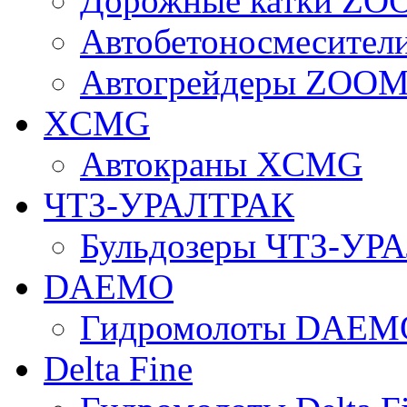
Дорожные катки Z
Автобетоносмесите
Автогрейдеры ZOO
XCMG
Автокраны XCMG
ЧТЗ-УРАЛТРАК
Бульдозеры ЧТЗ-УР
DAEMO
Гидромолоты DAEM
Delta Fine