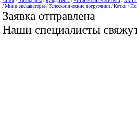
катки
/
Автокраны
/
Бульдозеры
/
Автобетоносмесители
/
Автог
/
Мини экскаваторы
/
Телескопические погрузчики
/
Катки
/
По
Заявка отправлена
Наши специалисты свяжут