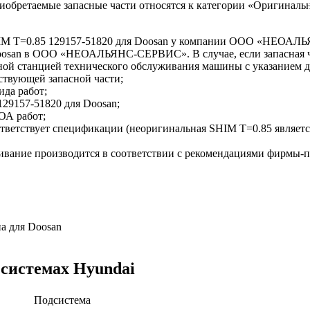
приобретаемые запасные части относятся к категории «Оригиналь
HIM T=0.85 129157-51820 для Doosan у компании ООО «НЕОА
 Doosan в ООО «НЕОАЛЬЯНС-СЕРВИС». В случае, если запасная ч
ной станцией технического обслуживания машины с указанием
ствующей запасной части;
ида работ;
29157-51820 для Doosan;
ОА работ;
соответствует спецификации (неоригинальная SHIM T=0.85 явл
ивание производится в соответствии с рекомендациями фирмы-
а для Doosan
 системах Hyundai
Подсистема