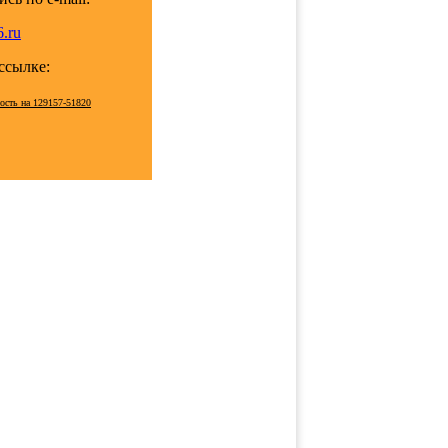
.ru
 ссылке:
мость на 129157-51820