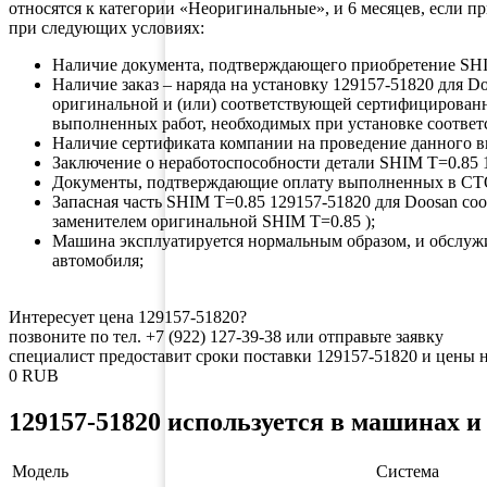
относятся к категории «Неоригинальные», и 6 месяцев, если 
при следующих условиях:
Наличие документа, подтверждающего приобретение S
Наличие заказ – наряда на установку 129157-51820 для
оригинальной и (или) соответствующей сертифицирован
выполненных работ, необходимых при установке соответ
Наличие сертификата компании на проведение данного в
Заключение о неработоспособности детали SHIM T=0.85 1
Документы, подтверждающие оплату выполненных в СТ
Запасная часть SHIM T=0.85 129157-51820 для Doosan 
заменителем оригинальной SHIM T=0.85 );
Машина эксплуатируется нормальным образом, и обслуж
автомобиля;
Интересует цена 129157-51820?
позвоните по тел. +7 (922) 127-39-38 или отправьте заявку
специалист предоставит сроки поставки 129157-51820 и цены н
0
RUB
129157-51820 используется в машинах и
Модель
Система