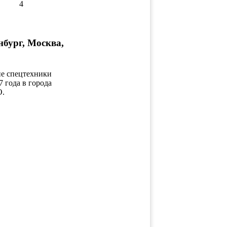
4
нбург, Москва,
ие спецтехники
7 года в города
О.