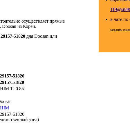
119@sth96
в чате по
стоятельно осуществляет прямые
 Doosan из Кореи.
запросить стои
129157-51820
для Doosan или
29157-51820
29157.51820
HIM T=0.85
oosan
SHIM
29157-51820
единственный узел)