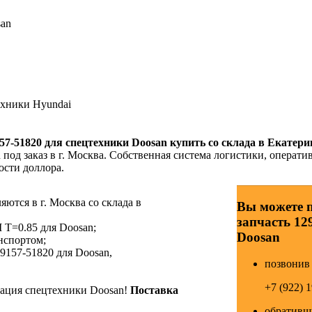
san
ехники Hyundai
57-51820
для спецтехники Doosan купить со склада в Екатери
под заказ в г. Москва. Собственная система логистики, оператив
ости доллора.
ются в г. Москва со склада в
Вы можете 
запчасть 12
 T=0.85 для Doosan;
Doosan
нспортом;
9157-51820 для Doosan,
позвонив 
+7 (922) 
ция спецтехники Doosan!
Поставка
обративши