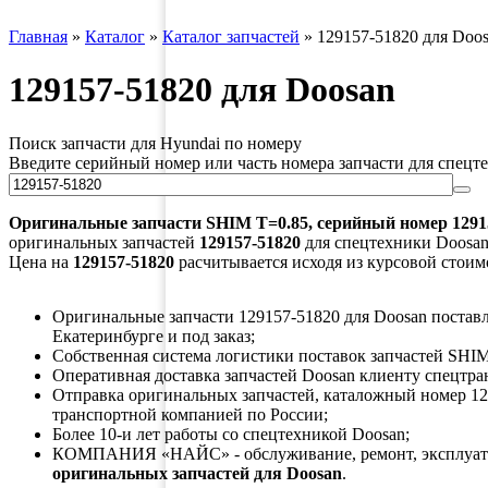
Главная
»
Каталог
»
Каталог запчастей
»
129157-51820 для Doo
129157-51820 для Doosan
Поиск запчасти для Hyundai по номеру
Введите серийный номер или часть номера запчасти для спецт
Оригинальные запчасти
SHIM T=0.85
, серийный номер
1291
оригинальных запчастей
129157-51820
для спецтехники Doosan 
Цена на
129157-51820
расчитывается исходя из курсовой стоим
Оригинальные запчасти 129157-51820 для Doosan поставля
Екатеринбурге и под заказ;
Собственная система логистики поставок запчастей SHIM
Оперативная доставка запчастей Doosan клиенту спецтра
Отправка оригинальных запчастей, каталожный номер 12
транспортной компанией по России;
Более 10-и лет работы со спецтехникой Doosan;
КОМПАНИЯ «НАЙС» - обслуживание, ремонт, эксплуата
оригинальных запчастей для Doosan
.