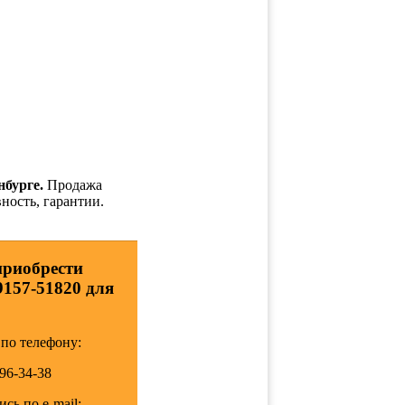
нбурге.
Продажа
ность, гарантии.
приобрести
9157-51820 для
по телефону:
196-34-38
сь по e-mail: