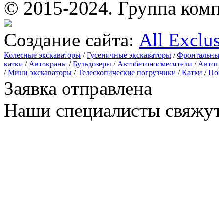
© 2015-2024.
Группа комп
Создание сайта:
All Exclu
Колесные экскаваторы
/
Гусеничные экскаваторы
/
Фронтальны
катки
/
Автокраны
/
Бульдозеры
/
Автобетоносмесители
/
Автог
/
Мини экскаваторы
/
Телескопические погрузчики
/
Катки
/
По
Заявка отправлена
Наши специалисты свяжут