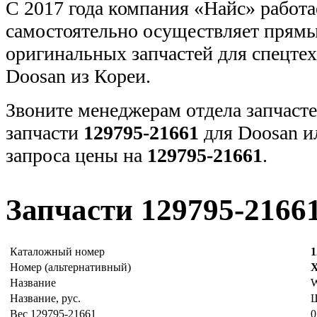
С 2017 года компания «Найс» работа
самостоятельно осуществляет прямы
оригинальных запчастей для спецт
Doosan из Кореи.
Звоните менеджерам отдела запчасте
запчасти
129795-21661
для Doosan и
запроса цены на
129795-21661
.
Запчасти 129795-2166
Каталожный номер
1
Номер (альтернативный)
X
Название
Название, рус.
Вес 129795-21661
0