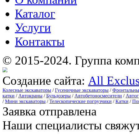
Каталог
Услуги
Контакты
© 2015-2024.
Группа комп
Создание сайта:
All Exclu
Колесные экскаваторы
/
Гусеничные экскаваторы
/
Фронтальны
катки
/
Автокраны
/
Бульдозеры
/
Автобетоносмесители
/
Автог
/
Мини экскаваторы
/
Телескопические погрузчики
/
Катки
/
По
Заявка отправлена
Наши специалисты свяжут