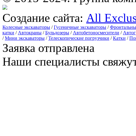
Создание сайта:
All Exclu
Колесные экскаваторы
/
Гусеничные экскаваторы
/
Фронтальны
катки
/
Автокраны
/
Бульдозеры
/
Автобетоносмесители
/
Автог
/
Мини экскаваторы
/
Телескопические погрузчики
/
Катки
/
По
Заявка отправлена
Наши специалисты свяжут