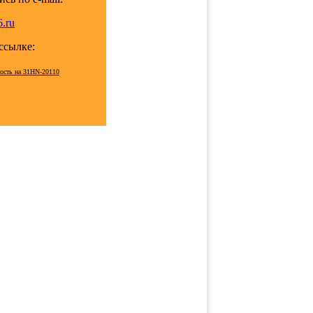
.ru
 ссылке:
мость на 31HN-20110