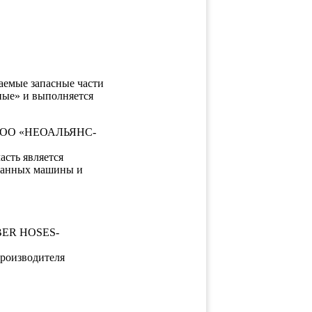
таемые запасные части
ные» и выполняется
и ООО «НЕОАЛЬЯНС-
сть является
 данных машины и
BBER HOSES-
производителя