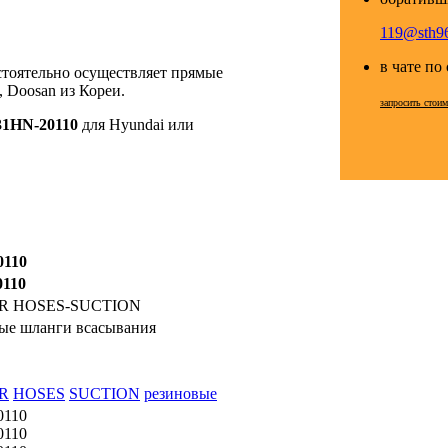
119@sth96
в чате по
стоятельно осуществляет прямые
 Doosan из Кореи.
запросить стои
31HN-20110
для Hyundai или
0110
0110
R HOSES-SUCTION
ые шланги всасывания
R
HOSES
SUCTION
резиновые
0110
0110