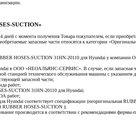
ганизации.
HOSES-SUCTION»
 14 дней с момента получения Товара покупателем, если приобре
приобретаемые запасные части относятся к категории «Оригиналь
 RUBBER HOSES-SUCTION 31HN-20110 для Hyundai у компани
yundai в ООО «НЕОАЛЬЯНС-СЕРВИС». В случае, если запасная ча
ной станцией технического обслуживания машины с указанием
ствующей запасной части;
ида работ;
SES-SUCTION 31HN-20110 для Hyundai;
ОА работ;
я Hyundai соответствует спецификации (неоригинальная RU
ой RUBBER HOSES-SUCTION );
ивание производится в соответствии с рекомендациями фирмы-