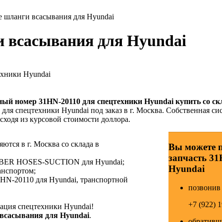
 шланги всасывания для Hyundai
и всасывания для Hyundai
ехники Hyundai
йный номер
31HN-20110
для спецтехники Hyundai купить со ск
для спецтехники Hyundai под заказ в г. Москва. Собственная си
сходя из курсовой стоимости доллора.
тся в г. Москва со склада в
Вы можете 
запчасть 31
UBBER HOSES-SUCTION для Hyundai;
Hyundai
анспортом;
HN-20110 для Hyundai, транспортной
позвонив 
+7 (922) 
ция спецтехники Hyundai!
 всасывания для Hyundai
.
обративши