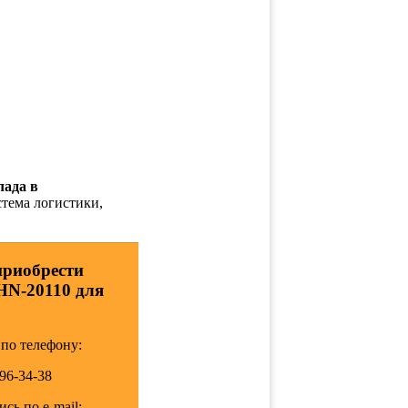
лада в
стема логистики,
приобрести
HN-20110 для
по телефону:
196-34-38
сь по e-mail: