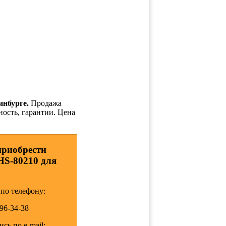
инбурге.
Продажа
ность, гарантии. Цена
приобрести
HS-80210 для
по телефону:
196-34-38
сь по e-mail: