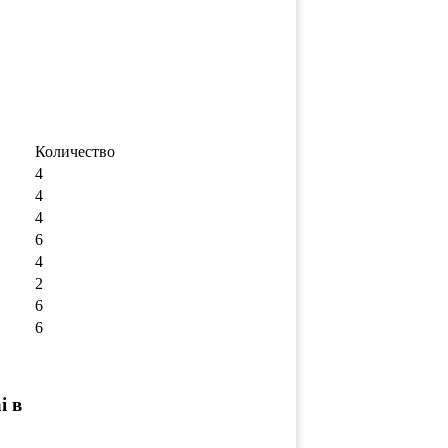
Количество
4
4
4
6
4
2
6
6
i в