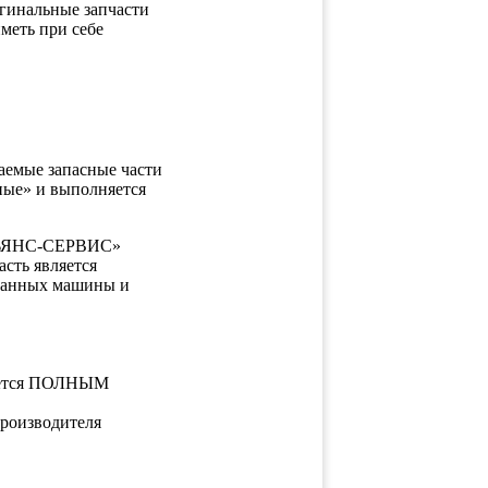
гинальные запчасти
меть при себе
таемые запасные части
ные» и выполняется
АЛЬЯНС-СЕРВИС»
сть является
 данных машины и
ляется ПОЛНЫМ
производителя