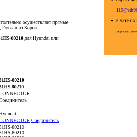
119@sth96
в чате по
стоятельно осуществляет прямые
 Doosan из Кореи.
запросить стои
31HS-80210
для Hyundai или
31HS-80210
31HS.80210
CONNECTOR
Соединитель
Hyundai
CONNECTOR
Соединитель
31HS-80210
31HS-80210