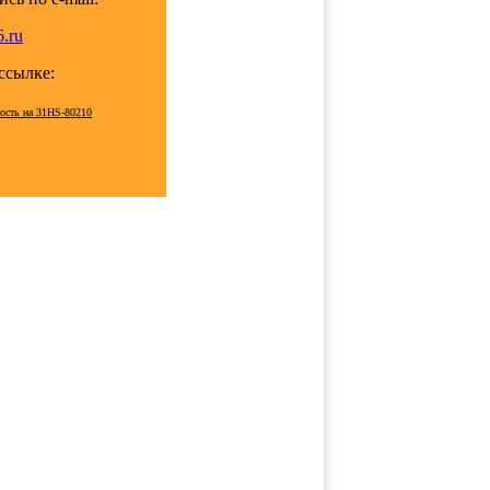
.ru
 ссылке:
мость на 31HS-80210