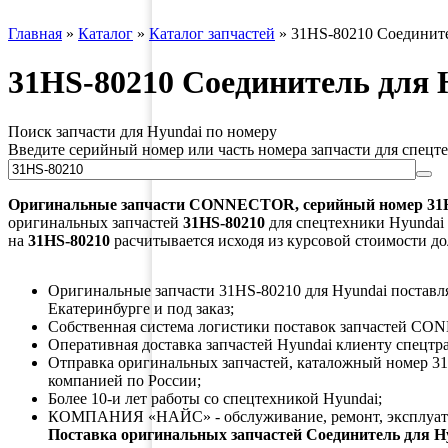
Главная
»
Каталог
»
Каталог запчастей
»
31HS-80210 Соедините
31HS-80210 Соединитель для 
Поиск запчасти для Hyundai по номеру
Введите серийный номер или часть номера запчасти для спецт
Оригинальные запчасти
CONNECTOR
, серийный номер
31
оригинальных запчастей
31HS-80210
для спецтехники Hyundai п
на
31HS-80210
расчитывается исходя из курсовой стоимости до
Оригинальные запчасти 31HS-80210 для Hyundai поставляю
Екатеринбурге и под заказ;
Собственная система логистики поставок запчастей CO
Оперативная доставка запчастей Hyundai клиенту спецтр
Отправка оригинальных запчастей, каталожный номер 31
компанией по России;
Более 10-и лет работы со спецтехникой Hyundai;
КОМПАНИЯ «НАЙС» - обслуживание, ремонт, эксплуата
Поставка оригинальных запчастей Соединитель для H