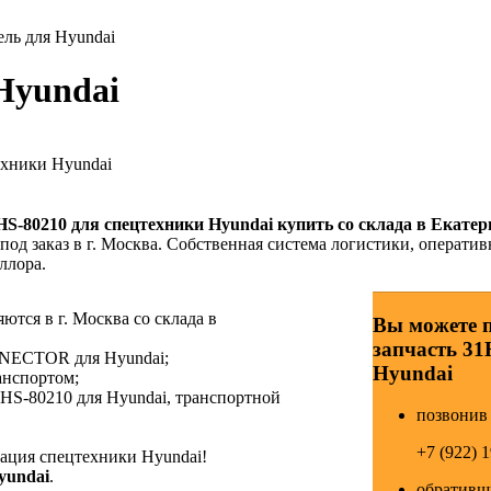
ль для Hyundai
Hyundai
ехники Hyundai
HS-80210
для спецтехники Hyundai купить со склада в Екатер
од заказ в г. Москва. Собственная система логистики, оператив
ллора.
тся в г. Москва со склада в
Вы можете 
запчасть 31
NNECTOR для Hyundai;
Hyundai
анспортом;
HS-80210 для Hyundai, транспортной
позвонив 
+7 (922) 
ция спецтехники Hyundai!
yundai
.
обративши