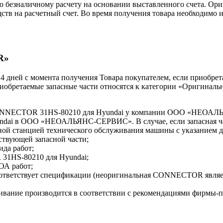
езналичному расчету на основании выставленного счета. Ори
 на расчетный счет. Во время получения товара необходимо и
R»
 14 дней с момента получения Товара покупателем, если приобре
приобретаемые запасные части относятся к категории «Оригиналь
 CONNECTOR 31HS-80210 для Hyundai у компании ООО «НЕО
yundai в ООО «НЕОАЛЬЯНС-СЕРВИС». В случае, если запасная ча
ной станцией технического обслуживания машины с указанием
ствующей запасной части;
ида работ;
31HS-80210 для Hyundai;
ОА работ;
соответствует спецификации (неоригинальная CONNECTOR яв
ивание производится в соответствии с рекомендациями фирмы-