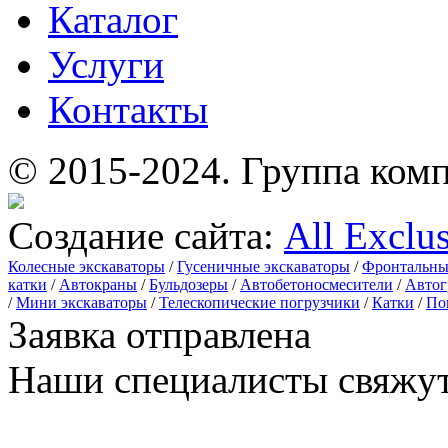
Каталог
Услуги
Контакты
© 2015-2024.
Группа комп
Создание сайта:
All Exclu
Колесные экскаваторы
/
Гусеничные экскаваторы
/
Фронтальны
катки
/
Автокраны
/
Бульдозеры
/
Автобетоносмесители
/
Автог
/
Мини экскаваторы
/
Телескопические погрузчики
/
Катки
/
По
Заявка отправлена
Наши специалисты свяжут