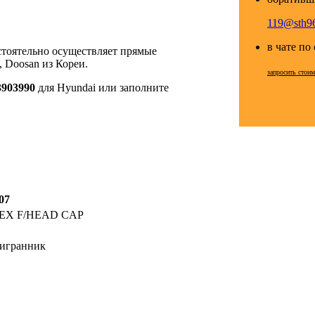
119@sth96
в чате по
стоятельно осуществляет прямые
 Doosan из Кореи.
запросить стоим
3903990
для Hyundai или заполните
07
EX F/HEAD CAP
игранник