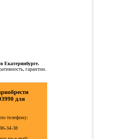
 в Екатеринбурге.
ративность, гарантии.
приобрести
03990 для
по телефону:
196-34-38
сь по e-mail: