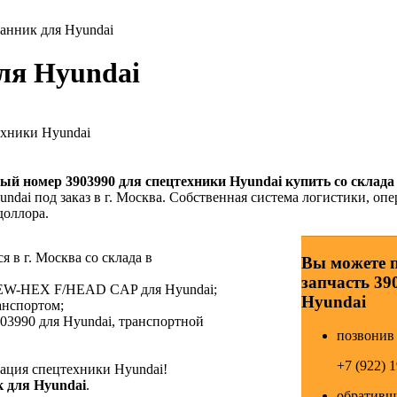
анник для Hyundai
ля Hyundai
ехники Hyundai
ный номер
3903990
для спецтехники Hyundai купить со склада
ndai под заказ в г. Москва. Собственная система логистики, опе
доллора.
 в г. Москва со склада в
Вы можете 
запчасть 39
CREW-HEX F/HEAD CAP для Hyundai;
Hyundai
анспортом;
03990 для Hyundai, транспортной
позвонив 
+7 (922) 
ция спецтехники Hyundai!
 для Hyundai
.
обративши