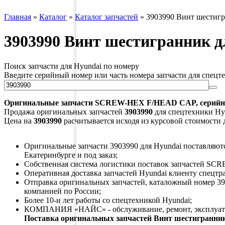
Главная
»
Каталог
»
Каталог запчастей
»
3903990 Винт шестигр
3903990 Винт шестигранник д
Поиск запчасти для Hyundai по номеру
Введите серийный номер или часть номера запчасти для спецт
Оригинальные запчасти
SCREW-HEX F/HEAD CAP
, серий
Продажа оригинальных запчастей
3903990
для спецтехники Hyu
Цена на
3903990
расчитывается исходя из курсовой стоимости 
Оригинальные запчасти 3903990 для Hyundai поставляются
Екатеринбурге и под заказ;
Собственная система логистики поставок запчастей S
Оперативная доставка запчастей Hyundai клиенту спецтр
Отправка оригинальных запчастей, каталожный номер 39
компанией по России;
Более 10-и лет работы со спецтехникой Hyundai;
КОМПАНИЯ «НАЙС» - обслуживание, ремонт, эксплуата
Поставка оригинальных запчастей Винт шестигранник