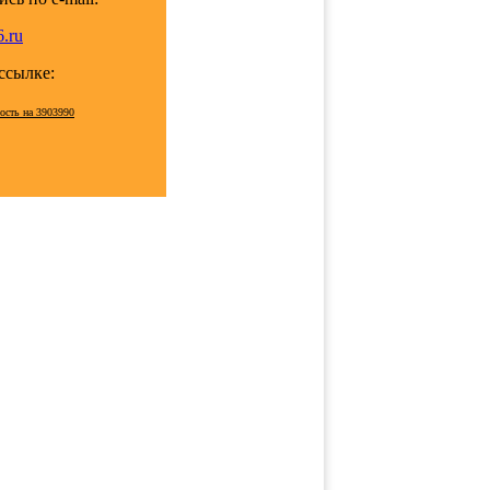
.ru
 ссылке:
ость на 3903990