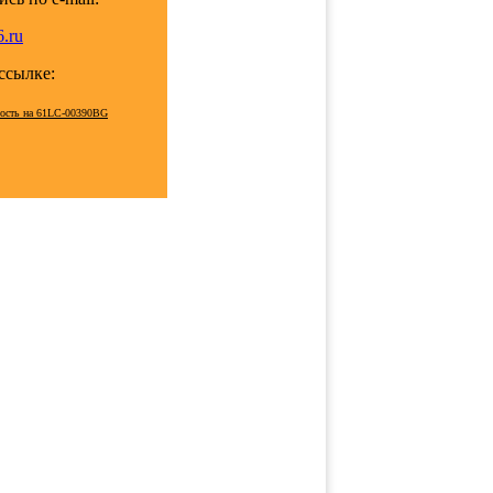
.ru
 ссылке:
мость на 61LC-00390BG