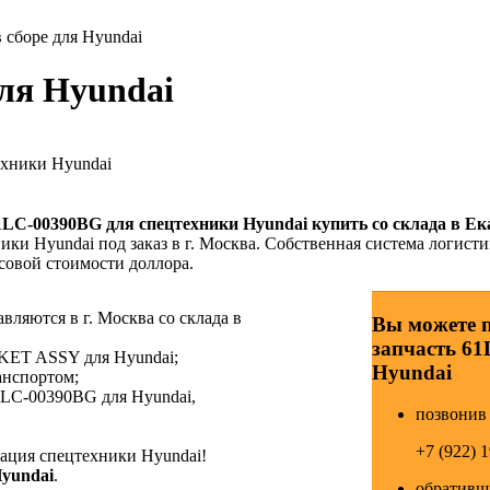
сборе для Hyundai
ля Hyundai
ехники Hyundai
1LC-00390BG
для спецтехники Hyundai купить со склада в Ек
ики Hyundai под заказ в г. Москва. Собственная система логисти
совой стоимости доллора.
ляются в г. Москва со склада в
Вы можете 
запчасть 6
CKET ASSY для Hyundai;
Hyundai
анспортом;
1LC-00390BG для Hyundai,
позвонив 
+7 (922) 
ция спецтехники Hyundai!
Hyundai
.
обративши