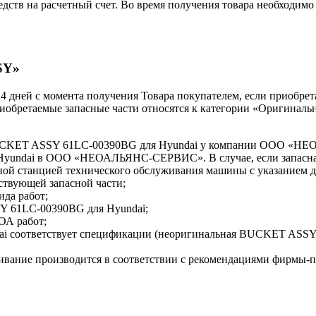
тв на расчетный счет. Во время получения товара необходимо 
SY»
 14 дней с момента получения Товара покупателем, если приобре
приобретаемые запасные части относятся к категории «Оригиналь
 BUCKET ASSY 61LC-00390BG для Hyundai у компании ООО 
 Hyundai в ООО «НЕОАЛЬЯНС-СЕРВИС». В случае, если запасная
ной станцией технического обслуживания машины с указанием
ствующей запасной части;
ида работ;
Y 61LC-00390BG для Hyundai;
ОА работ;
ai соответствует спецификации (неоригинальная BUCKET AS
ивание производится в соответствии с рекомендациями фирмы-