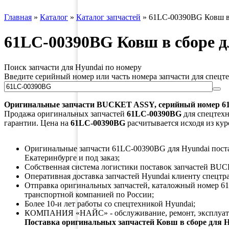
Главная
»
Каталог
»
Каталог запчастей
»
61LC-00390BG Ковш в 
61LC-00390BG Ковш в сборе д
Поиск запчасти для Hyundai по номеру
Введите серийный номер или часть номера запчасти для спецт
Оригинальные запчасти
BUCKET ASSY
, серийный номер
6
Продажа оригинальных запчастей
61LC-00390BG
для спецтехн
гарантии. Цена на
61LC-00390BG
расчитывается исходя из кур
Оригинальные запчасти 61LC-00390BG для Hyundai постав
Екатеринбурге и под заказ;
Собственная система логистики поставок запчастей BU
Оперативная доставка запчастей Hyundai клиенту спецтр
Отправка оригинальных запчастей, каталожный номер 6
транспортной компанией по России;
Более 10-и лет работы со спецтехникой Hyundai;
КОМПАНИЯ «НАЙС» - обслуживание, ремонт, эксплуата
Поставка оригинальных запчастей Ковш в сборе для 