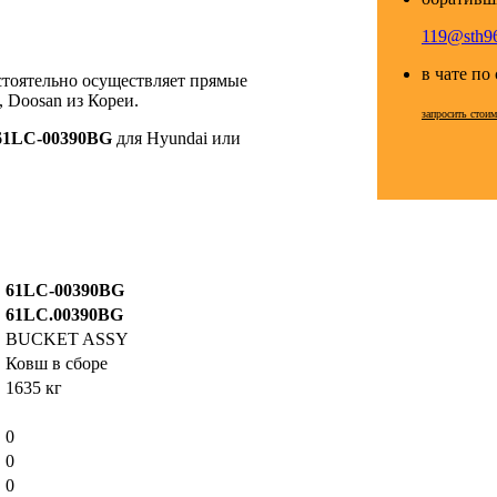
119@sth96
в чате по
стоятельно осуществляет прямые
 Doosan из Кореи.
запросить стои
61LC-00390BG
для Hyundai или
61LC-00390BG
61LC.00390BG
BUCKET ASSY
Ковш в сборе
1635 кг
0
0
0