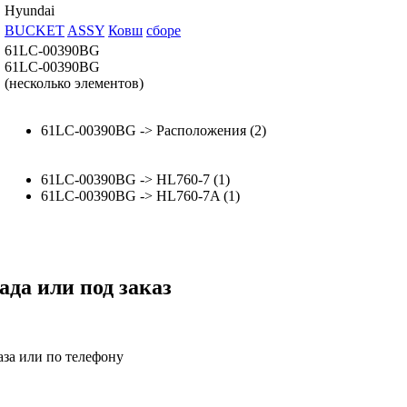
Hyundai
BUCKET
ASSY
Ковш
сборе
61LC-00390BG
61LC-00390BG
(несколько элементов)
61LC-00390BG -> Расположения (2)
61LC-00390BG -> HL760-7 (1)
61LC-00390BG -> HL760-7A (1)
ада или под заказ
аза или по телефону