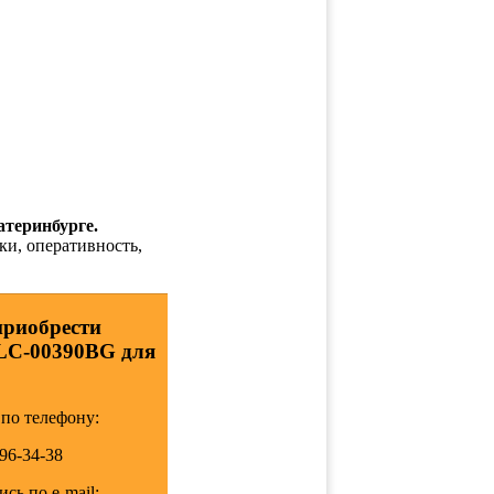
атеринбурге.
ки, оперативность,
приобрести
1LC-00390BG для
по телефону:
196-34-38
сь по e-mail: