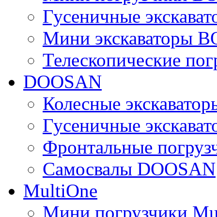
Гусеничные экскава
Мини экскаваторы 
Телескопические по
DOOSAN
Колесные экскават
Гусеничные экскав
Фронтальные погру
Самосвалы DOOSAN
MultiOne
Мини погрузчики Mu