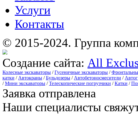
Услуги
Контакты
© 2015-2024.
Группа комп
Создание сайта:
All Exclu
Колесные экскаваторы
/
Гусеничные экскаваторы
/
Фронтальны
катки
/
Автокраны
/
Бульдозеры
/
Автобетоносмесители
/
Автог
/
Мини экскаваторы
/
Телескопические погрузчики
/
Катки
/
По
Заявка отправлена
Наши специалисты свяжут