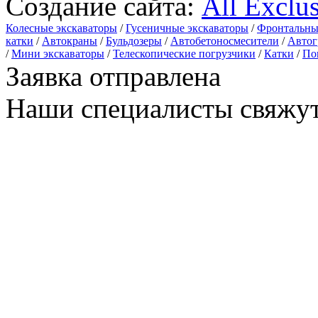
Создание сайта:
All Exclu
Колесные экскаваторы
/
Гусеничные экскаваторы
/
Фронтальны
катки
/
Автокраны
/
Бульдозеры
/
Автобетоносмесители
/
Автог
/
Мини экскаваторы
/
Телескопические погрузчики
/
Катки
/
По
Заявка отправлена
Наши специалисты свяжут