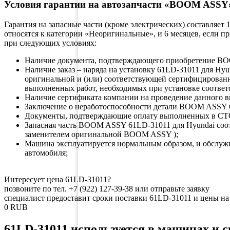
Условия гарантии на автозапчасти «BOOM ASSY
Гарантия на запасные части (кроме электрических) составляет
относятся к категории «Неоригинальные», и 6 месяцев, если 
при следующих условиях:
Наличие документа, подтверждающего приобретение
Наличие заказ – наряда на установку 61LD-31011 для H
оригинальной и (или) соответствующей сертифицирован
выполненных работ, необходимых при установке соответ
Наличие сертификата компании на проведение данного в
Заключение о неработоспособности детали BOOM ASSY 6
Документы, подтверждающие оплату выполненных в СТ
Запасная часть BOOM ASSY 61LD-31011 для Hyundai с
заменителем оригинальной BOOM ASSY );
Машина эксплуатируется нормальным образом, и обслуж
автомобиля;
Интересует цена 61LD-31011?
позвоните по тел. +7 (922) 127-39-38 или отправьте заявку
специалист предоставит сроки поставки 61LD-31011 и цены на 
0
RUB
61LD-31011 используется в машинах и 