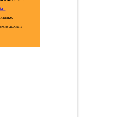
.ru
 ссылке:
мость на 61LD-31011