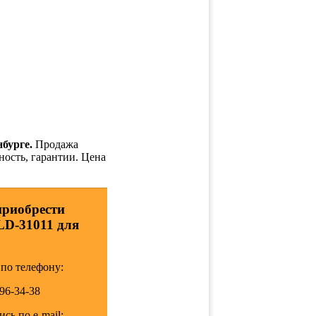
бурге.
Продажа
ность, гарантии. Цена
приобрести
LD-31011 для
по телефону:
196-34-38
сь по e-mail: