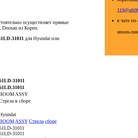
119@sth96
в чате по
стоятельно осуществляет прямые
 Doosan из Кореи.
запросить стои
61LD-31011
для Hyundai или
61LD-31011
61LD.31011
BOOM ASSY
Стрела в сборе
Hyundai
BOOM
ASSY
Стрела
сборе
61LD-31011
61LD-31011