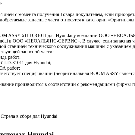
»
 14 дней с момента получения Товара покупателем, если приобре
приобретаемые запасные части относятся к категории «Оригиналь
 BOOM ASSY 61LD-31011 для Hyundai у компании ООО «НЕОА
yundai в ООО «НЕОАЛЬЯНС-СЕРВИС». В случае, если запасная ча
ной станцией технического обслуживания машины с указанием
ствующей запасной части;
ида работ;
1LD-31011 для Hyundai;
ОА работ;
оответствует спецификации (неоригинальная BOOM ASSY явля
ивание производится в соответствии с рекомендациями фирмы-
Стрела в сборе для Hyundai
системах Hyundai