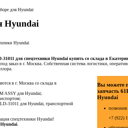
боре для Hyundai
я Hyundai
ехники Hyundai
D-31011
для спецтехники Hyundai купить со склада в Екатерин
под заказ в г. Москва. Собственная система логистики, оператив
ллора.
тся в г. Москва со склада в
Вы можете 
запчасть 61
M ASSY для Hyundai;
Hyundai
анспортом;
LD-31011 для Hyundai, транспортной
позвонив 
+7 (922) 
ция спецтехники Hyundai!
 Hyundai
.
обративши