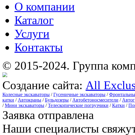
О компании
Каталог
Услуги
Контакты
© 2015-2024.
Группа комп
Создание сайта:
All Exclu
Колесные экскаваторы
/
Гусеничные экскаваторы
/
Фронтальны
катки
/
Автокраны
/
Бульдозеры
/
Автобетоносмесители
/
Автог
/
Мини экскаваторы
/
Телескопические погрузчики
/
Катки
/
По
Заявка отправлена
Наши специалисты свяжут