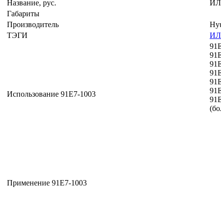
Название, рус.
ИЛ
Габариты
Производитель
Hy
ТЭГИ
ИЛ
91
91
91
91
91
91
Использование 91E7-1003
91
(бо
Применение 91E7-1003