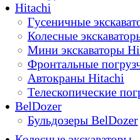
Hitachi
Гусеничные экскавато
Колесные экскаваторы
Мини экскаваторы Hi
Фронтальные погрузч
Автокраны Hitachi
Телескопические погр
BelDozer
Бульдозеры BelDozer
Колесные экскаваторы