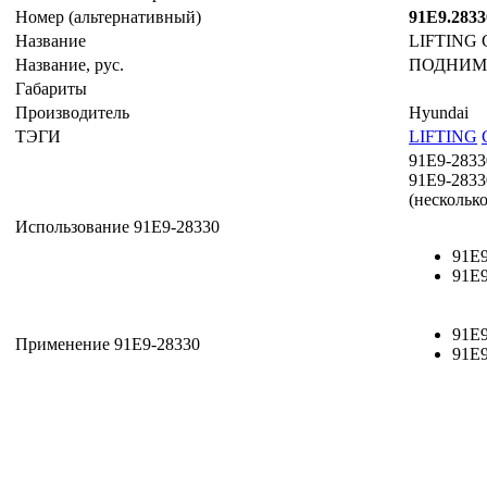
Номер (альтернативный)
91E9.2833
Название
LIFTING
Название, рус.
ПОДНИМ
Габариты
Производитель
Hyundai
ТЭГИ
LIFTING
91E9-2833
91E9-2833
(нескольк
Использование 91E9-28330
91E9
91E9
91E9
Применение 91E9-28330
91E9