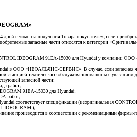
 IDEOGRAM»
 14 дней с момента получения Товара покупателем, если приобре
приобретаемые запасные части относятся к категории «Оригиналь
 CONTROL IDEOGRAM 91EA-15030 для Hyundai у компании ОО
yundai в ООО «НЕОАЛЬЯНС-СЕРВИС». В случае, если запасная ча
ной станцией технического обслуживания машины с указанием
ствующей запасной части;
ида работ;
DEOGRAM 91EA-15030 для Hyundai;
ОА работ;
yundai соответствует спецификации (неоригинальная CONT
OL IDEOGRAM );
ивание производится в соответствии с рекомендациями фирмы-