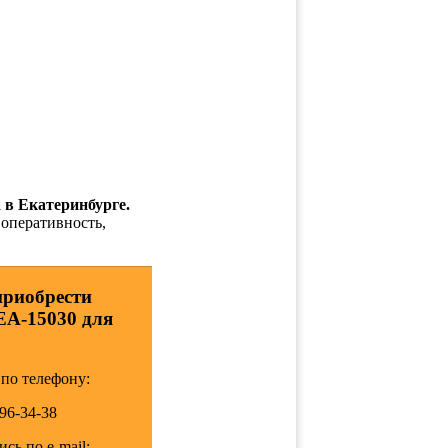
 в Екатеринбурге.
 оперативность,
приобрести
EA-15030 для
по телефону:
196-34-38
сь по e-mail: