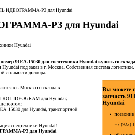
ЛЬ ИДЕОГРАММА-РЗ для Hyundai
ОГРАММА-РЗ для Hyundai
ехники Hyundai
й номер
91EA-15030
для спецтехники Hyundai купить со склада
 Hyundai под заказ в г. Москва. Собственная система логистики,
ой стоимости доллора.
тся в г. Москва со склада в
Вы можете 
запчасть 91
ONTROL IDEOGRAM для Hyundai;
Hyundai
анспортом;
EA-15030 для Hyundai, транспортной
позвонив 
+7 (922) 
ция спецтехники Hyundai!
ОГРАММА-РЗ для Hyundai
.
обративши