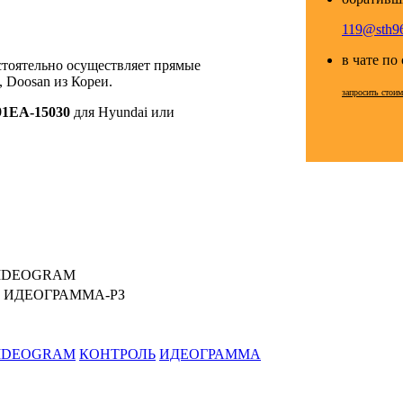
119@sth96
в чате по
стоятельно осуществляет прямые
 Doosan из Кореи.
запросить стои
91EA-15030
для Hyundai или
IDEOGRAM
 ИДЕОГРАММА-РЗ
IDEOGRAM
КОНТРОЛЬ
ИДЕОГРАММА