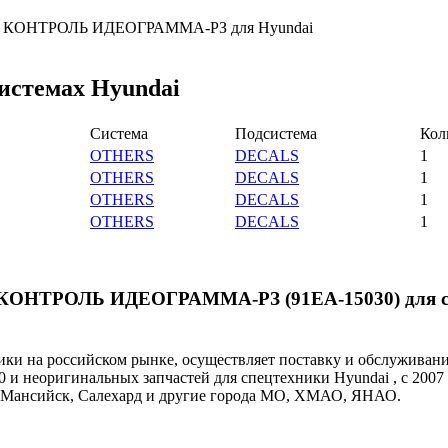
ы на КОНТРОЛЬ ИДЕОГРАММА-РЗ для Hyundai
системах Hyundai
Система
Подсистема
Кол
OTHERS
DECALS
1
OTHERS
DECALS
1
OTHERS
DECALS
1
OTHERS
DECALS
1
й КОНТРОЛЬ ИДЕОГРАММА-РЗ (91EA-15030) для с
и на российском рынке, осуществляет поставку и обслуживан
0 и неоригинальных запчастей для спецтехники Hyundai , с 2007
ты-Мансийск, Салехард и другие города МО, ХМАО, ЯНАО.