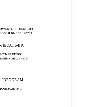
таемые запасные части
ные» и выполняется
О «НЕОАЛЬЯНС-
сть является
 данных машины и
ROL IDEOGRAM
производителя