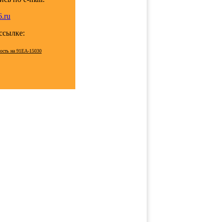
.ru
 ссылке:
мость на 91EA-15030