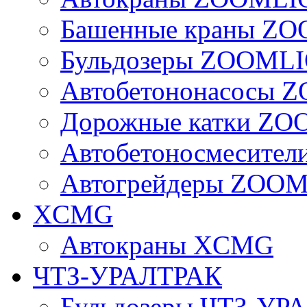
Башенные краны Z
Бульдозеры ZOOML
Автобетононасосы
Дорожные катки Z
Автобетоносмесите
Автогрейдеры ZOO
XCMG
Автокраны XCMG
ЧТЗ-УРАЛТРАК
Бульдозеры ЧТЗ-УР