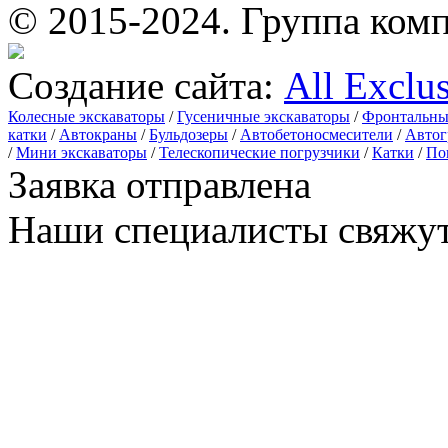
© 2015-2024.
Группа комп
Создание сайта:
All Exclu
Колесные экскаваторы
/
Гусеничные экскаваторы
/
Фронтальны
катки
/
Автокраны
/
Бульдозеры
/
Автобетоносмесители
/
Автог
/
Мини экскаваторы
/
Телескопические погрузчики
/
Катки
/
По
Заявка отправлена
Наши специалисты свяжут