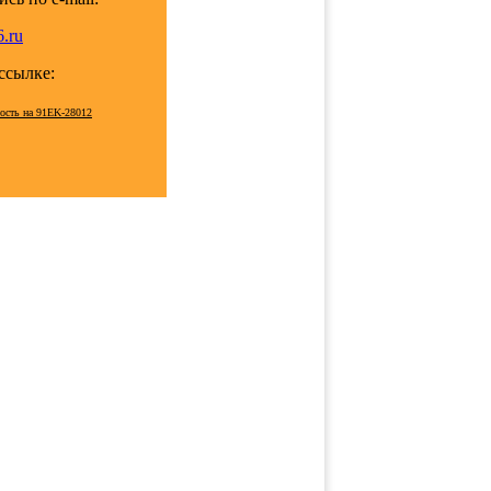
.ru
 ссылке:
мость на 91EK-28012