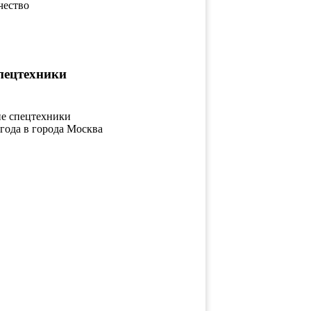
чество
пецтехники
ие спецтехники
 года в города Москва