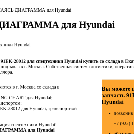
АЯСЬ ДИАГРАММА для Hyundai
ДИАГРАММА для Hyundai
ехники Hyundai
р
91EK-28012
для спецтехники Hyundai купить со склада в Ека
под заказ в г. Москва. Собственная система логистики, оператив
ллора.
тся в г. Москва со склада в
Вы можете 
запчасть 91
TING CHART для Hyundai;
Hyundai
анспортом;
EK-28012 для Hyundai, транспортной
позвонив 
+7 (922) 
ция спецтехники Hyundai!
ДИАГРАММА для Hyundai
.
обративши