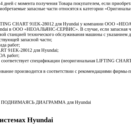
 14 дней с момента получения Товара покупателем, если приобре
приобретаемые запасные части относятся к категории «Оригиналь
LIFTING CHART 91EK-28012 для Hyundai у компании ООО «Н
yundai в ООО «НЕОАЛЬЯНС-СЕРВИС». В случае, если запасная ча
ной станцией технического обслуживания машины с указанием
ствующей запасной части;
ида работ;
RT 91EK-28012 для Hyundai;
ОА работ;
i соответствует спецификации (неоригинальная LIFTING CHA
ивание производится в соответствии с рекомендациями фирмы-
ны на ПОДНИМАЯСЬ ДИАГРАММА для Hyundai
системах Hyundai