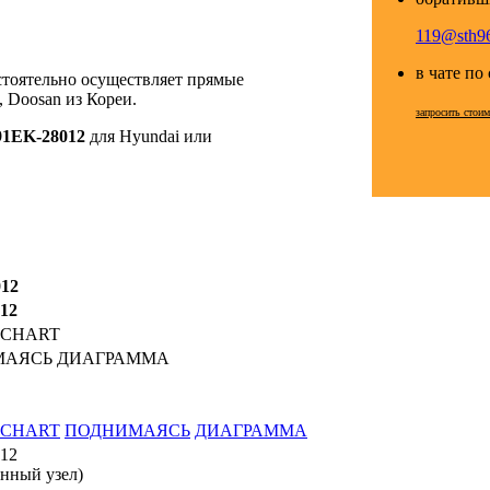
119@sth96
в чате по
стоятельно осуществляет прямые
 Doosan из Кореи.
запросить стои
91EK-28012
для Hyundai или
012
12
 CHART
АЯСЬ ДИАГРАММА
CHART
ПОДНИМАЯСЬ
ДИАГРАММА
12
енный узел)