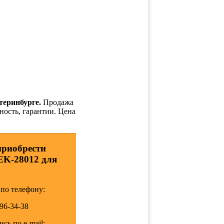
теринбурге.
Продажа
ность, гарантии. Цена
приобрести
EK-28012 для
по телефону:
196-34-38
сь по e-mail: