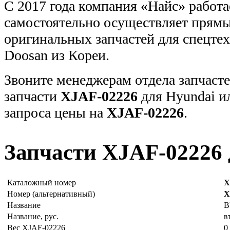
С 2017 года компания «Найс» работа
самостоятельно осуществляет прямы
оригинальных запчастей для спецт
Doosan из Кореи.
Звоните менеджерам отдела запчасте
запчасти
XJAF-02226
для Hyundai и
запроса цены на
XJAF-02226
.
Запчасти XJAF-02226 
Каталожный номер
X
Номер (альтернативный)
X
Название
B
Название, рус.
в
Вес XJAF-02226
0