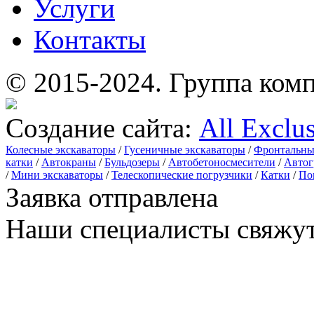
Услуги
Контакты
© 2015-2024.
Группа комп
Создание сайта:
All Exclu
Колесные экскаваторы
/
Гусеничные экскаваторы
/
Фронтальны
катки
/
Автокраны
/
Бульдозеры
/
Автобетоносмесители
/
Автог
/
Мини экскаваторы
/
Телескопические погрузчики
/
Катки
/
По
Заявка отправлена
Наши специалисты свяжут