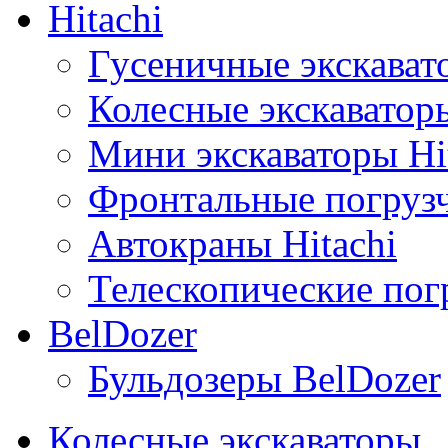
Hitachi
Гусеничные экскавато
Колесные экскаваторы
Мини экскаваторы Hi
Фронтальные погрузч
Автокраны Hitachi
Телескопические погр
BelDozer
Бульдозеры BelDozer
Колесные экскаваторы