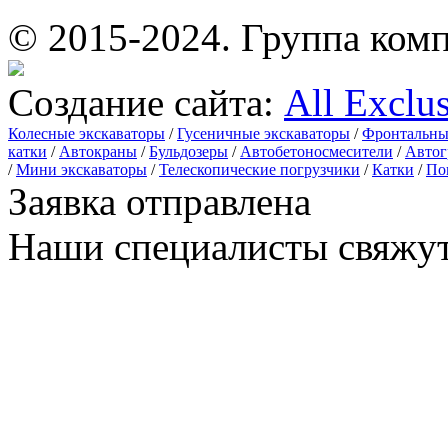
© 2015-2024.
Группа комп
Создание сайта:
All Exclu
Колесные экскаваторы
/
Гусеничные экскаваторы
/
Фронтальны
катки
/
Автокраны
/
Бульдозеры
/
Автобетоносмесители
/
Автог
/
Мини экскаваторы
/
Телескопические погрузчики
/
Катки
/
По
Заявка отправлена
Наши специалисты свяжут