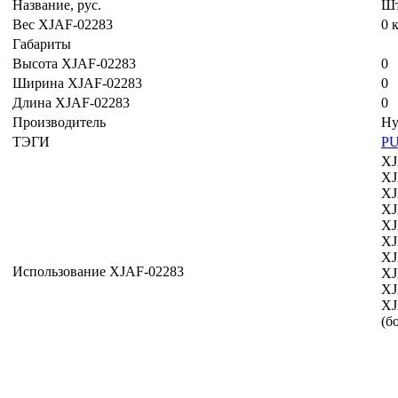
Название, рус.
Шт
Вес XJAF-02283
0 
Габариты
Высота XJAF-02283
0
Ширина XJAF-02283
0
Длина XJAF-02283
0
Производитель
Hy
ТЭГИ
P
XJ
XJ
XJ
XJ
XJ
XJ
XJ
Использование XJAF-02283
XJ
XJ
XJ
(б