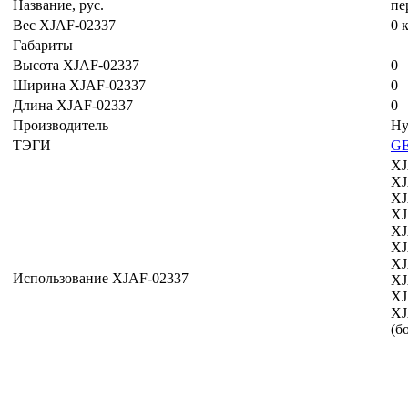
Название, рус.
пе
Вес XJAF-02337
0 
Габариты
Высота XJAF-02337
0
Ширина XJAF-02337
0
Длина XJAF-02337
0
Производитель
Hy
ТЭГИ
G
XJ
XJ
XJ
XJ
XJ
XJ
XJ
Использование XJAF-02337
XJ
XJ
XJ
(б