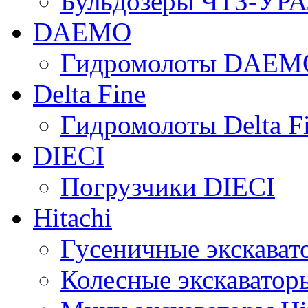
Бульдозеры ЧТЗ-УР
DAEMO
Гидромолоты DAEM
Delta Fine
Гидромолоты Delta F
DIECI
Погрузчики DIECI
Hitachi
Гусеничные экскавато
Колесные экскаваторы