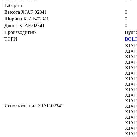
Габариты
Высота XJAF-02341
0
Ширина XJAF-02341
0
Длина XJAF-02341
0
Производитель
Hyund
ТЭГИ
BOL
XJAF
XJAF
XJAF
XJAF
XJAF
XJAF
XJAF
XJAF
XJAF
XJAF
XJAF
Использование XJAF-02341
XJAF
XJAF
XJAF
XJAF
XJAF
XJAF