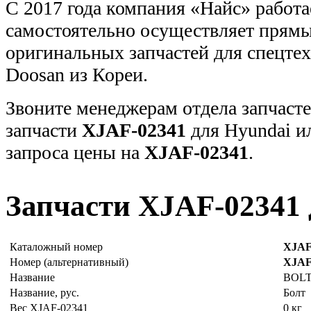
С 2017 года компания «Найс» работа
самостоятельно осуществляет прямы
оригинальных запчастей для спецт
Doosan из Кореи.
Звоните менеджерам отдела запчасте
запчасти
XJAF-02341
для Hyundai и
запроса цены на
XJAF-02341
.
Запчасти XJAF-02341 
Каталожный номер
XJAF
Номер (альтернативный)
XJAF
Название
BOL
Название, рус.
Болт
Вес XJAF-02341
0 кг