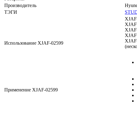
Производитель
Hyund
ТЭГИ
STU
XJAF
XJAF
XJAF
XJAF
XJAF
Использование XJAF-02599
(неск
Применение XJAF-02599