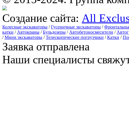
Создание сайта:
All Exclu
Колесные экскаваторы
/
Гусеничные экскаваторы
/
Фронтальны
катки
/
Автокраны
/
Бульдозеры
/
Автобетоносмесители
/
Автог
/
Мини экскаваторы
/
Телескопические погрузчики
/
Катки
/
По
Заявка отправлена
Наши специалисты свяжут