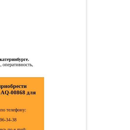
катеринбурге.
, оперативность,
приобрести
GAQ-00868 для
по телефону:
196-34-38
сь по e-mail: