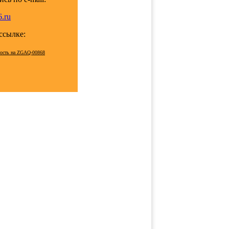
.ru
 ссылке:
мость на ZGAQ-00868