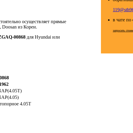
119@sth96
в чате по
стоятельно осуществляет прямые
 Doosan из Кореи.
запросить стои
ZGAQ-00868
для Hyundai или
0868
1962
AP(4.05T)
AP(4.05)
топорное 4.05Т