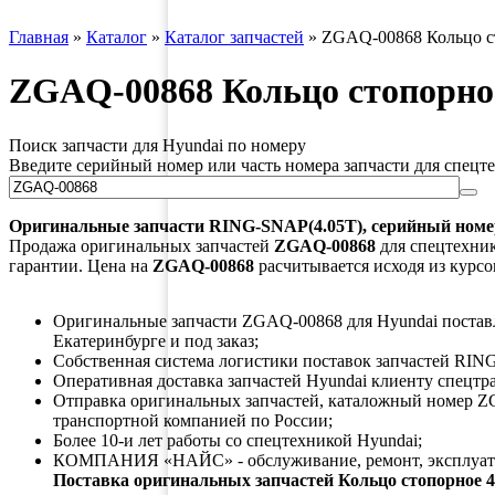
Главная
»
Каталог
»
Каталог запчастей
»
ZGAQ-00868 Кольцо ст
ZGAQ-00868 Кольцо стопорное
Поиск запчасти для Hyundai по номеру
Введите серийный номер или часть номера запчасти для спецт
Оригинальные запчасти
RING-SNAP(4.05T)
, серийный ном
Продажа оригинальных запчастей
ZGAQ-00868
для спецтехник
гарантии. Цена на
ZGAQ-00868
расчитывается исходя из курсо
Оригинальные запчасти ZGAQ-00868 для Hyundai поставля
Екатеринбурге и под заказ;
Собственная система логистики поставок запчастей RING
Оперативная доставка запчастей Hyundai клиенту спецтр
Отправка оригинальных запчастей, каталожный номер Z
транспортной компанией по России;
Более 10-и лет работы со спецтехникой Hyundai;
КОМПАНИЯ «НАЙС» - обслуживание, ремонт, эксплуата
Поставка оригинальных запчастей Кольцо стопорное 4