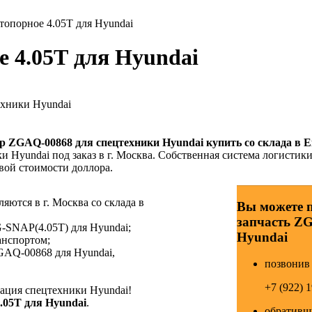
опорное 4.05Т для Hyundai
 4.05Т для Hyundai
ехники Hyundai
ер
ZGAQ-00868
для спецтехники Hyundai купить со склада в Е
и Hyundai под заказ в г. Москва. Собственная система логистики
вой стоимости доллора.
ются в г. Москва со склада в
Вы можете 
запчасть Z
-SNAP(4.05T) для Hyundai;
Hyundai
анспортом;
GAQ-00868 для Hyundai,
позвонив 
+7 (922) 
ция спецтехники Hyundai!
.05Т для Hyundai
.
обративши