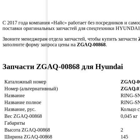
С 2017 года компания «Найс» работает без посредников и само
поставки оригинальных запчастей для спецтехники HYUNDAI,
Звоните менеджерам отдела запчастей, чтобы купить запчасти
заполните форму запроса цены на
ZGAQ-00868
.
Запчасти ZGAQ-00868 для Hyundai
Каталожный номер
ZGAQ-0
Номер (альтернативный)
ZGAQ.0
Название
RING-SN
Название полное
RING-SN
Название, рус.
Кольцо с
Вес ZGAQ-00868
0,045 кг
Габариты
Высота ZGAQ-00868
2
Ширина ZGAQ-00868
145