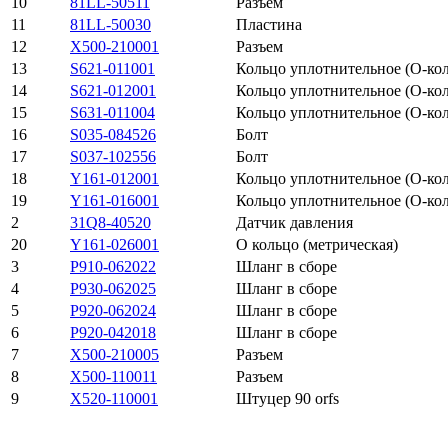
10
81LL-50511
Разъем
11
81LL-50030
Пластина
12
X500-210001
Разъем
13
S621-011001
Кольцо уплотнительное (О-ко
14
S621-012001
Кольцо уплотнительное (О-ко
15
S631-011004
Кольцо уплотнительное (О-ко
16
S035-084526
Болт
17
S037-102556
Болт
18
Y161-012001
Кольцо уплотнительное (О-ко
19
Y161-016001
Кольцо уплотнительное (О-ко
2
31Q8-40520
Датчик давления
20
Y161-026001
О кольцо (метрическая)
3
P910-062022
Шланг в сборе
4
P930-062025
Шланг в сборе
5
P920-062024
Шланг в сборе
6
P920-042018
Шланг в сборе
7
X500-210005
Разъем
8
X500-110011
Разъем
9
X520-110001
Штуцер 90 orfs