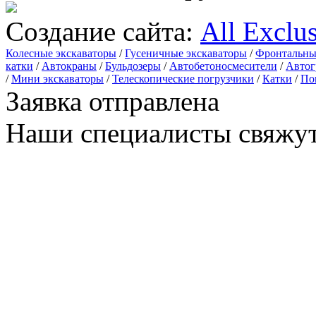
Создание сайта:
All Exclu
Колесные экскаваторы
/
Гусеничные экскаваторы
/
Фронтальны
катки
/
Автокраны
/
Бульдозеры
/
Автобетоносмесители
/
Автог
/
Мини экскаваторы
/
Телескопические погрузчики
/
Катки
/
По
Заявка отправлена
Наши специалисты свяжут