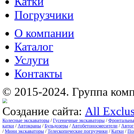
Катки
Погрузчики
О компании
Каталог
Услуги
Контакты
© 2015-2024.
Группа комп
Создание сайта:
All Exclu
Колесные экскаваторы
/
Гусеничные экскаваторы
/
Фронтальны
катки
/
Автокраны
/
Бульдозеры
/
Автобетоносмесители
/
Автог
/
Мини экскаваторы
/
Телескопические погрузчики
/
Катки
/
По