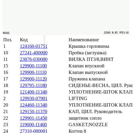
Поз.
Код
Наименование
1
124160-01751
Крышка горловины
10
27241-400000
Пробка (заглушка)
11
23876-030000
ВИЛКА ПТ3/8,ВИНТ
15
129900-11100
Клапан впускной
16
129900-11110
Клапан выпускной
17
129900-11120
Пружина клапана
18
129795-11180
СИДЕНЬЕ-ВЕСНА, ЦИЛ. Руко
19
121400-11340
УПЛОТНЕНИЕ-ШТОК КЛА
2
129930-07901
LIFTING
20
124460-11340
УПЛОТНЕНИЕ-ШТОК КЛА
21
129150-11370
КАП, ЦИЛ. Руководитель
22
129901-11450
защитник сопло
23
119600-11460
GASKET;NOZZLE
24
27310-080001
Коттер 8