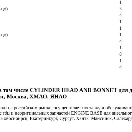
1
ьцо)
3
4
1
1
ьцо)
1
4
1
8
1
4
й в том числе CYLINDER HEAD AND BONNET для д
ург, Москва, ХМАО, ЯНАО
и на российском рынке, осуществляет поставку и обслуживан
ь с гбц и неоригинальных запчастей ENGINE BASE для дизельног
г, Новосибирск, Екатеринбург, Сургут, Ханты-Мансийск, Салехар