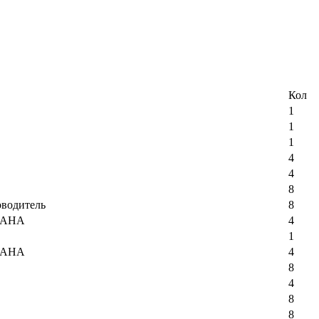
Кол
1
1
1
4
4
8
водитель
8
ПАНА
4
1
ПАНА
4
8
4
8
8