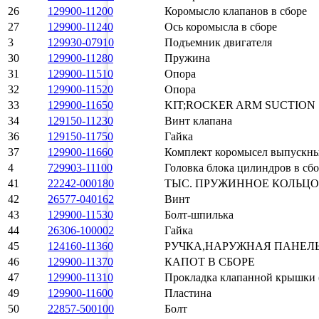
26
129900-11200
Коромысло клапанов в сборе
27
129900-11240
Ось коромысла в сборе
3
129930-07910
Подъемник двигателя
30
129900-11280
Пружина
31
129900-11510
Опора
32
129900-11520
Опора
33
129900-11650
KIT;ROCKER ARM SUCTION
34
129150-11230
Винт клапана
36
129150-11750
Гайка
37
129900-11660
Комплект коромысел выпускны
4
729903-11100
Головка блока цилиндров в сб
41
22242-000180
ТЫС. ПРУЖИННОЕ КОЛЬЦО
42
26577-040162
Винт
43
129900-11530
Болт-шпилька
44
26306-100002
Гайка
45
124160-11360
РУЧКА,НАРУЖНАЯ ПАНЕЛ
46
129900-11370
КАПОТ В СБОРЕ
47
129900-11310
Прокладка клапанной крышки 
49
129900-11600
Пластина
50
22857-500100
Болт