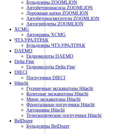
Бульдозеры ZOOMLION
Автобетононасосы ZOOMLION
Дорожные катки ZOOMLION
Автобетоносмесители ZOOMLION
Автогрейдеры ZOOMLION
XCMG
Автокраны XCMG
ЧТЗ-УРАЛТРАК
Бульдозеры ЧТЗ-УРАЛТРАК
DAEMO
Гидромолоты DAEMO
Delta Fine
Гидромолоты Delta Fine
DIECI
Погрузчики DIECI
Hitachi
Гусеничные экскаваторы Hitachi
Колесные экскаваторы Hitachi
Мини экскаваторы Hitachi
Фронтальные погрузчики Hitachi
Автокраны Hitachi
Телескопические погрузчики Hitachi
BelDozer
Бульдозеры BelDozer