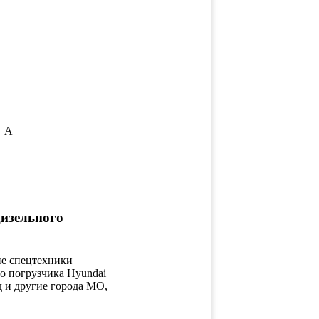
A
изельного
ие спецтехники
о погрузчика Hyundai
д и другие города МО,