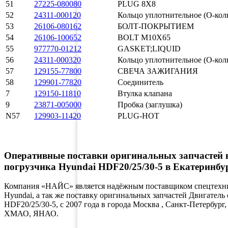
51
27225-080080
PLUG 8X8
52
24311-000120
Кольцо уплотнительное (О-кол
53
26106-080162
БОЛТ-ПОКРЫТИЕМ
54
26106-100652
BOLT M10X65
55
977770-01212
GASKET;LIQUID
56
24311-000320
Кольцо уплотнительное (О-кол
57
129155-77800
СВЕЧА ЗАЖИГАНИЯ
58
129901-77820
Соединитель
7
129150-11810
Втулка клапана
9
23871-005000
Пробка (заглушка)
N57
129903-11420
PLUG-HOT
Оперативные поставки оригинальных запчасте
погрузчика Hyundai HDF20/25/30-5 в Екатеринб
Компания «НАЙС» является надёжным поставщиком спецтехник
Hyundai, а так же поставку оригинальных запчастей Двигател
HDF20/25/30-5, с 2007 года в города Москва , Санкт-Петербур
ХМАО, ЯНАО.