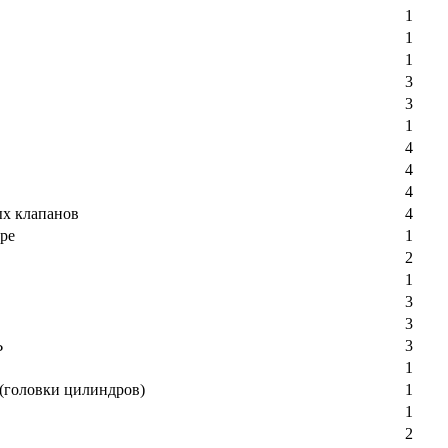
1
1
1
3
3
1
4
4
4
х клапанов
4
оре
1
2
1
3
3
Ь
3
1
(головки цилиндров)
1
1
2