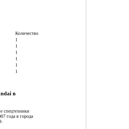
Количество
1
1
1
1
1
1
ndai в
ие спецтехники
07 года в города
О.