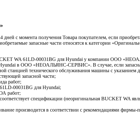
»
 14 дней с момента получения Товара покупателем, если приобре
приобретаемые запасные части относятся к категории «Оригиналь
 BUCKET WA 61LD-00031BG для Hyundai у компании ООО «Н
 Hyundai в ООО «НЕОАЛЬЯНС-СЕРВИС». В случае, если запасная
ной станцией технического обслуживания машины с указанием
ствующей запасной части;
ида работ;
61LD-00031BG для Hyundai;
ОА работ;
 соответствует спецификации (неоригинальная BUCKET WA я
ивание производится в соответствии с рекомендациями фирмы-