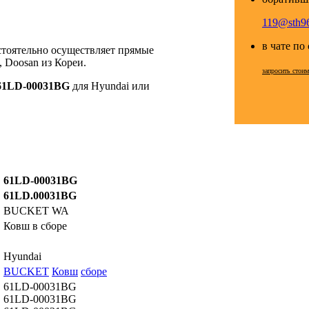
119@sth96
в чате по
стоятельно осуществляет прямые
 Doosan из Кореи.
запросить стои
61LD-00031BG
для Hyundai или
61LD-00031BG
61LD.00031BG
BUCKET WA
Ковш в сборе
Hyundai
BUCKET
Ковш
сборе
61LD-00031BG
61LD-00031BG