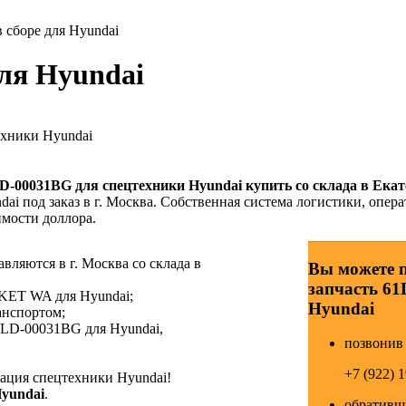
сборе для Hyundai
ля Hyundai
ехники Hyundai
D-00031BG
для спецтехники Hyundai купить со склада в Екат
ai под заказ в г. Москва. Собственная система логистики, опера
имости доллора.
ляются в г. Москва со склада в
Вы можете 
запчасть 6
CKET WA для Hyundai;
Hyundai
анспортом;
1LD-00031BG для Hyundai,
позвонив 
+7 (922) 
ция спецтехники Hyundai!
Hyundai
.
обративши