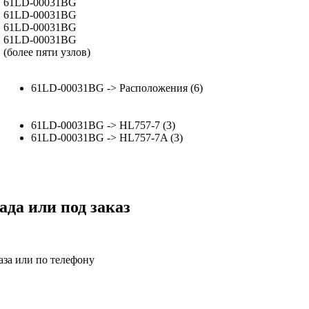
61LD-00031BG
61LD-00031BG
61LD-00031BG
61LD-00031BG
(более пяти узлов)
61LD-00031BG -> Расположения (6)
61LD-00031BG -> HL757-7 (3)
61LD-00031BG -> HL757-7A (3)
ада или под заказ
аза или по телефону