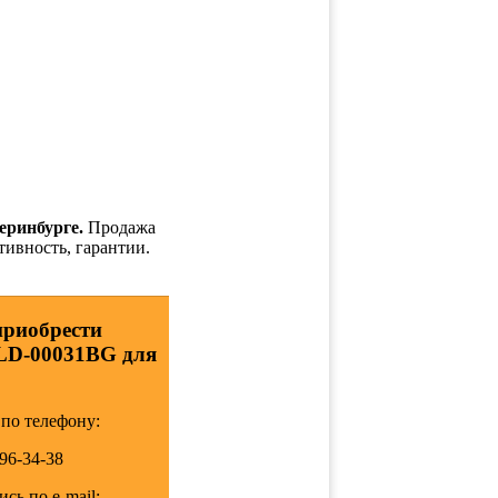
еринбурге.
Продажа
тивность, гарантии.
приобрести
1LD-00031BG для
по телефону:
196-34-38
сь по e-mail: