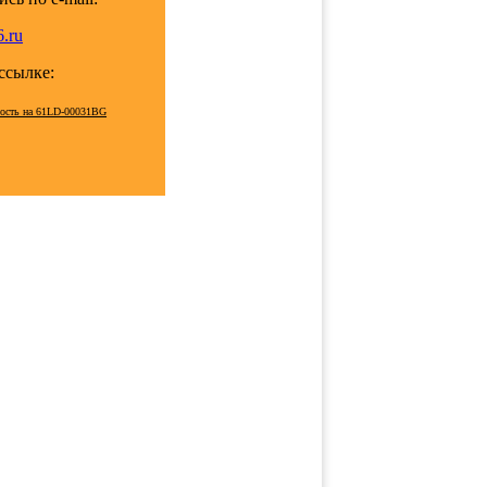
.ru
 ссылке:
мость на 61LD-00031BG