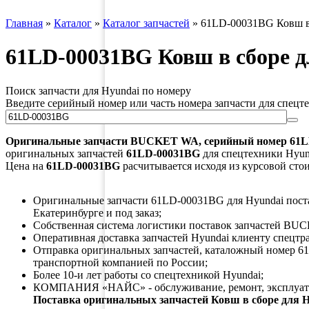
Главная
»
Каталог
»
Каталог запчастей
»
61LD-00031BG Ковш в 
61LD-00031BG Ковш в сборе д
Поиск запчасти для Hyundai по номеру
Введите серийный номер или часть номера запчасти для спецт
Оригинальные запчасти
BUCKET WA
, серийный номер
61L
оригинальных запчастей
61LD-00031BG
для спецтехники Hyund
Цена на
61LD-00031BG
расчитывается исходя из курсовой сто
Оригинальные запчасти 61LD-00031BG для Hyundai постав
Екатеринбурге и под заказ;
Собственная система логистики поставок запчастей BU
Оперативная доставка запчастей Hyundai клиенту спецтр
Отправка оригинальных запчастей, каталожный номер 6
транспортной компанией по России;
Более 10-и лет работы со спецтехникой Hyundai;
КОМПАНИЯ «НАЙС» - обслуживание, ремонт, эксплуата
Поставка оригинальных запчастей Ковш в сборе для 