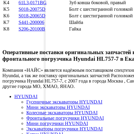
K4
61L3-0171BG
Зуб ковша боковой, правый
K5
S018-20075D
Болт с шестигранной головкой
K6
S018-20065D
Болт с шестигранной головкой
K7
S441-200006
Шайба
K8
S206-20100B
Гайка
Оперативные поставки оригинальных запчастей в 
фронтального погрузчика Hyundai HL757-7 в Е
Компания «НАЙС» является надёжным поставщиком спецтехник
Hyundai, а так же поставку оригинальных запчастей Располо
погрузчика Hyundai HL757-7, с 2007 года в города Москва , С
другие города МО, ХМАО, ЯНАО.
HYUNDAI
Гусеничные экскаваторы HYUNDAI
Мини экскаваторы HYUNDAI
Колесные экскаваторы HYUNDAI
Фронтальные погрузчики HYUNDAI
Мини погрузчики HYUNDAI
Экскаваторы погрузчики HYUNDAI