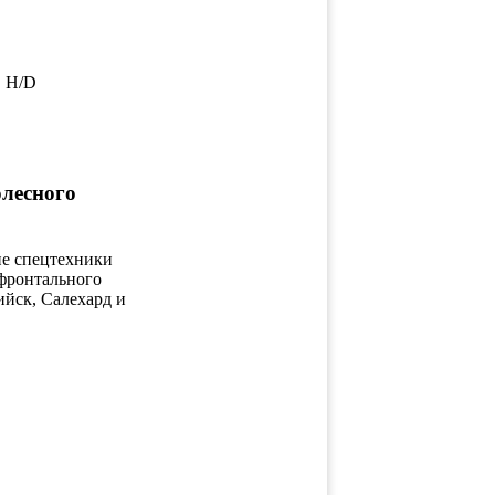
, H/D
олесного
ие спецтехники
фронтального
ийск, Салехард и