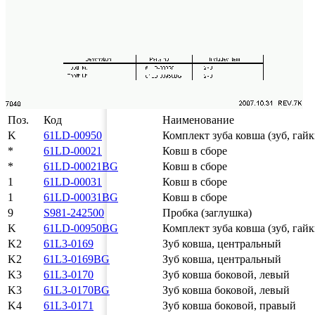
Поз.
Код
Наименование
K
61LD-00950
Комплект зуба ковша (зуб, гайк
*
61LD-00021
Ковш в сборе
*
61LD-00021BG
Ковш в сборе
1
61LD-00031
Ковш в сборе
1
61LD-00031BG
Ковш в сборе
9
S981-242500
Пробка (заглушка)
K
61LD-00950BG
Комплект зуба ковша (зуб, гайк
K2
61L3-0169
Зуб ковша, центральный
K2
61L3-0169BG
Зуб ковша, центральный
K3
61L3-0170
Зуб ковша боковой, левый
K3
61L3-0170BG
Зуб ковша боковой, левый
K4
61L3-0171
Зуб ковша боковой, правый