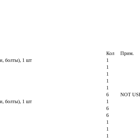
Кол
Прим.
и, болты), 1 шт
1
1
1
1
1
6
NOT US
и, болты), 1 шт
1
6
6
1
1
1