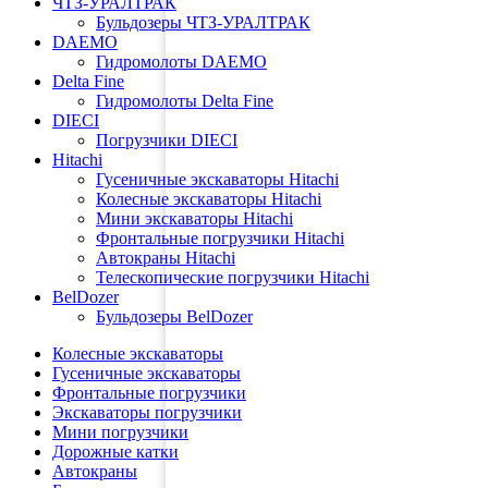
ЧТЗ-УРАЛТРАК
Бульдозеры ЧТЗ-УРАЛТРАК
DAEMO
Гидромолоты DAEMO
Delta Fine
Гидромолоты Delta Fine
DIECI
Погрузчики DIECI
Hitachi
Гусеничные экскаваторы Hitachi
Колесные экскаваторы Hitachi
Мини экскаваторы Hitachi
Фронтальные погрузчики Hitachi
Автокраны Hitachi
Телескопические погрузчики Hitachi
BelDozer
Бульдозеры BelDozer
Колесные экскаваторы
Гусеничные экскаваторы
Фронтальные погрузчики
Экскаваторы погрузчики
Мини погрузчики
Дорожные катки
Автокраны