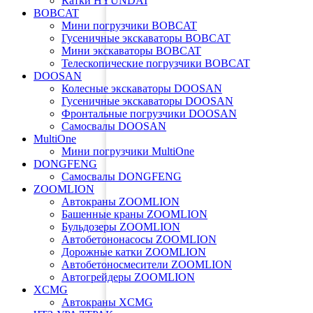
Катки HYUNDAI
BOBCAT
Мини погрузчики BOBCAT
Гусеничные экскаваторы BOBCAT
Мини экскаваторы BOBCAT
Телескопические погрузчики BOBCAT
DOOSAN
Колесные экскаваторы DOOSAN
Гусеничные экскаваторы DOOSAN
Фронтальные погрузчики DOOSAN
Самосвалы DOOSAN
MultiOne
Мини погрузчики MultiOne
DONGFENG
Самосвалы DONGFENG
ZOOMLION
Автокраны ZOOMLION
Башенные краны ZOOMLION
Бульдозеры ZOOMLION
Автобетононасосы ZOOMLION
Дорожные катки ZOOMLION
Автобетоносмесители ZOOMLION
Автогрейдеры ZOOMLION
XCMG
Автокраны XCMG