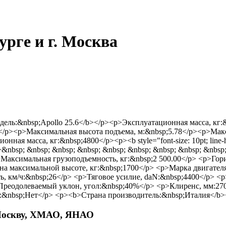
урге и г. Москва
ial;">Модель:&nbsp;Apollo 25.6</b></p><p>Эксплуатационная масса,
5)</p><p>Максимальная высота подъема, м:&nbsp;5.78</p><p>Мак
я масса, кг:&nbsp;4800</p><p><b style="font-size: 10pt; line-heig
arial;">&nbsp; &nbsp; &nbsp; &nbsp; &nbsp; &nbsp; &nbsp; &nbsp; &n
Максимальная грузоподъемность, кг:&nbsp;2 500.00</p> <p>Гор
 на максимальной высоте, кг:&nbsp;1700</p> <p>Марка двигате
сть, км/ч:&nbsp;26</p> <p>Тяговое усилие, daN:&nbsp;4400</p> <
>Преодолеваемый уклон, угол:&nbsp;40%</p> <p>Клиренс, мм:27
:&nbsp;Нет</p> <p><b>Страна производитель:&nbsp;Италия</b>
, Москву, ХМАО, ЯНАО