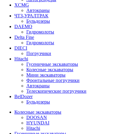
XCMG
Автокраны
ЧТЗ-УРАЛТРАК
Бульдозеры
DAEMO
Гидромолоты
Delta Fine
Гидромолоты
DIECI
Погрузчики
Hitachi
Гусеничные экскаваторы
Колесные экскаваторы
Мини экскаваторы
Фронтальные погрузчики
Автокраны
Телескопические погрузчики
BelDozer
Бульдозеры
Колесные экскаваторы
DOOSAN
HYUNDAI
Hitachi
Гусеничные экскаваторы