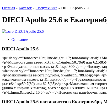
Главная
»
Каталог
»
Спецтехника
»
DIECI Apollo 25.6
DIECI Apollo 25.6 в Екатеринб
Описание
DIECI Apollo 25.6
<p><b style="font-size: 10pt; line-height: 1.7; font-family: ar
<p>Мощность двигателя, кВТ (л.с.):&nbsp;50.7(69) или 62.5(8
<p>Эксплуатационная масса, кг:&nbsp;4800</p><p>Эксплуатационна
</b><span style="font-size: 10pt; line-height: 1.7; font-family: 
<p>Максимальная высота подъема, м:&nbsp;5.78&nbsp;</p> <p>
максимальном вылете, кг:&nbsp;800</p> <p>Грузоподъемность
(л.с.):&nbsp;50.7(69) или 62.5(85)</p> <p>Максимальная скоро
(длина х ширина х высота), мм:&nbsp;4100x1800x1920</p> <p
<p>Шины:&nbsp;12-16.5”</p> <p>Поворотная платформа, град.
DIECI Apollo 25.6 поставляется в Екатеринубрг