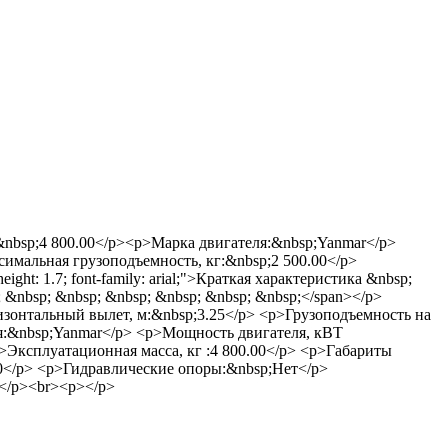
 кг:&nbsp;4 800.00</p><p>Марка двигателя:&nbsp;Yanmar</p>
симальная грузоподъемность, кг:&nbsp;2 500.00</p>
ht: 1.7; font-family: arial;">Краткая характеристика &nbsp;
bsp; &nbsp; &nbsp; &nbsp; &nbsp; &nbsp; &nbsp;</span></p>
изонтальный вылет, м:&nbsp;3.25</p> <p>Грузоподъемность на
ля:&nbsp;Yanmar</p> <p>Мощность двигателя, кВТ
p>Эксплуатационная масса, кг :4 800.00</p> <p>Габариты
0</p> <p>Гидравлические опоры:&nbsp;Нет</p>
</p><br><p></p>