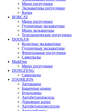
Мини погрузчики
Экскаваторы погрузчики
Катки
BOBCAT
Мини погрузчики
Гусеничные экскаваторы
Мини экскаваторы
Телескопические погрузчики
DOOSAN
Колесные экскаваторы
Гусеничные экскаваторы
Фронтальные погрузчики
Самосвалы
MultiOne
Мини погрузчики
DONGFENG
Самосвалы
ZOOMLION
Автокраны
Башенные краны
Бульдозеры
Автобетононасосы
Дорожные катки
Автобетоносмесители
Автогрейдеры